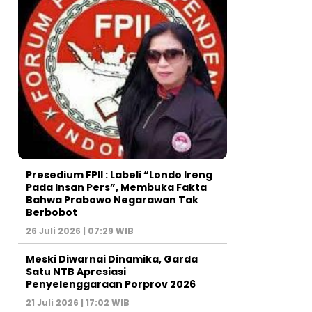
Presedium FPII : Labeli “Londo Ireng
Pada Insan Pers”, Membuka Fakta
Bahwa Prabowo Negarawan Tak
Berbobot
26 Juli 2026 | 07:29 WIB
Meski Diwarnai Dinamika, Garda
Satu NTB Apresiasi
Penyelenggaraan Porprov 2026 ‎
21 Juli 2026 | 17:02 WIB