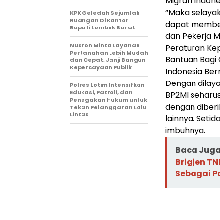
Migran Indone
“Maka selayak
KPK Geledah Sejumlah
Ruangan Di Kantor
dapat member
Bupati Lombok Barat
dan Pekerja M
Nusron Minta Layanan
Peraturan Kep
Pertanahan Lebih Mudah
Bantuan Bagi 
dan Cepat, Janji Bangun
Kepercayaan Publik
Indonesia Ber
Dengan dilay
Polres Lotim Intensifkan
Edukasi, Patroli, dan
BP2MI seharu
Penegakan Hukum untuk
dengan diberi
Tekan Pelanggaran Lalu
Lintas
lainnya. Set
imbuhnya.
Baca Juga 
Brigjen T
Sebagai Pa