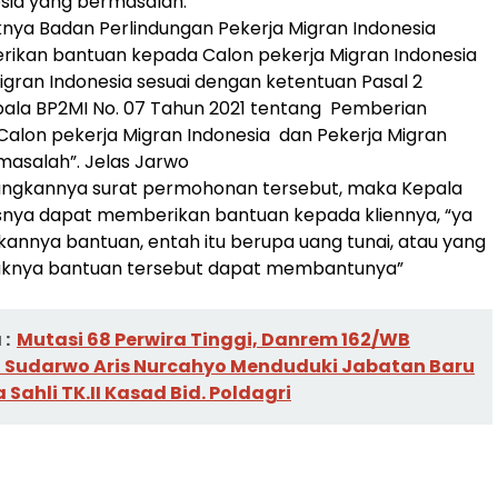
sia yang bermasalah.
nya Badan Perlindungan Pekerja Migran Indonesia
ikan bantuan kepada Calon pekerja Migran Indonesia
igran Indonesia sesuai dengan ketentuan Pasal 2
ala BP2MI No. 07 Tahun 2021 tentang Pemberian
Calon pekerja Migran Indonesia dan Pekerja Migran
masalah”. Jelas Jarwo
angkannya surat permohonan tersebut, maka Kepala
snya dapat memberikan bantuan kepada kliennya, “ya
kannya bantuan, entah itu berupa uang tunai, atau yang
idaknya bantuan tersebut dapat membantunya”
:
Mutasi 68 Perwira Tinggi, Danrem 162/WB
NI Sudarwo Aris Nurcahyo Menduduki Jabatan Baru
 Sahli TK.II Kasad Bid. Poldagri