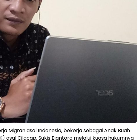
erja Migran asal Indonesia, bekerja sebagai Anak Buah
K) asal Cilacap, Sukis Biantoro melalui kuasa hukumnya