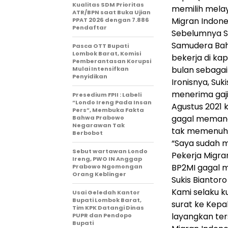
Kualitas SDM Prioritas
memilih mela
ATR/BPN saat Buka Ujian
Migran Indone
PPAT 2026 dengan 7.886
Pendaftar
Sebelumnya Su
Samudera Bah
Pasca OTT Bupati
Lombok Barat, Komisi
bekerja di ka
Pemberantasan Korupsi
bulan sebagai
Mulai Intensifkan
Penyidikan
Ironisnya, Suk
menerima gaji
Presedium FPII : Labeli
“Londo Ireng Pada Insan
Agustus 2021 
Pers”, Membuka Fakta
gagal memang
Bahwa Prabowo
Negarawan Tak
tak memenuhi
Berbobot
“Saya sudah m
Sebut wartawan Londo
Pekerja Migran
Ireng, PWO IN Anggap
BP2MI gagal m
Prabowo Ngomongan
Orang Keblinger
Sukis Biantoro
Kami selaku k
Usai Geledah Kantor
Bupati Lombok Barat,
surat ke Kepa
Tim KPK Datangi Dinas
layangkan te
PUPR dan Pendopo
Bupati