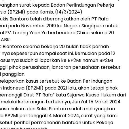
yangkan surat kepada Badan Perlindungan Pekerja
sia (BP2MI) pada Kamis, (14/3/2024)
kis Biantoro telah diberangkatkan oleh PT Rafa
ari pada November 2019 ke Negara Singapura untuk
pal FV. Lurong Yuan Yu berbendera China selama 20
 ABK.
is Biantoro selama bekerja 20 bulan tidak pernah
 nya sepeserpun sampai saat ini, kemudian pada 12
kasusnya sudah di laporkan ke BP2MI namun BP2MI
gil pihak perusahaan, lantaran perusahaan tersebut
 panggilan.
elaporkan kasus tersebut ke Badan Perlindungan
 Indonesia (BP2MI) pada 2021 lalu, akan tetapi pihak
emanggil Dirut PT Rafa” kata Sujarwo Kuasa Hukum dari
 melalui keterangan tertulisnya, Jum’at 15 Maret 2024.
uasa hukum dari Sukis Biantoro sudah melayangkan
la BP2MI per tanggal 14 Maret 2024, surat yang kami
rsebut perihal permohonan bantuan untuk Pekerja