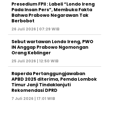
Presedium FPII : Labeli “Londo Ireng
Pada Insan Pers”, Membuka Fakta
Bahwa Prabowo Negarawan Tak
Berbobot
26 Juli 2026 | 07:29 WIB
Sebut wartawan Londo Ireng, PWO
IN Anggap Prabowo Ngomongan
Orang Keblinger
25 Juli 2026 | 12:50 WIB
Raperda Pertanggungjawaban
APBD 2025 diterima, Pemda Lombok
Timur Janji Tindaklanjuti
Rekomendasi DPRD
7 Juli 2026 | 17:01 WIB