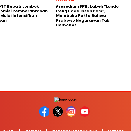
OTT Bupati Lombok
Presedium FPII : Labeli “Londo
 Komisi Pemberantasan
Ireng Pada Insan Pers”,
 Mulai Intensifkan
Membuka Fakta Bahwa
kan
Prabowo Negarawan Tak
Berbobot
HOME
REDAKSI
PEDOMAN MEDIA SIBER
KONTAK