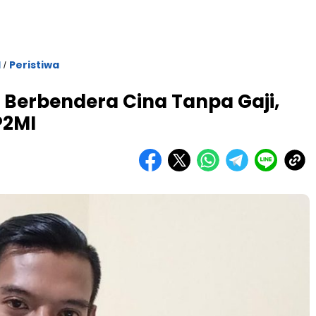
l
Peristiwa
/
l Berbendera Cina Tanpa Gaji,
P2MI