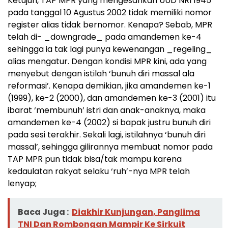
Ketujuh, TAP MPR yang mengesahkan UUD NRI 1945
pada tanggal 10 Agustus 2002 tidak memiliki nomor
register alias tidak bernomor. Kenapa? Sebab, MPR
telah di- _downgrade_ pada amandemen ke-4
sehingga ia tak lagi punya kewenangan _regeling_
alias mengatur. Dengan kondisi MPR kini, ada yang
menyebut dengan istilah ‘bunuh diri massal ala
reformasi’. Kenapa demikian, jika amandemen ke-1
(1999), ke-2 (2000), dan amandemen ke-3 (2001) itu
ibarat ‘membunuh’ istri dan anak-anaknya, maka
amandemen ke-4 (2002) si bapak justru bunuh diri
pada sesi terakhir. Sekali lagi, istilahnya ‘bunuh diri
massal’, sehingga gilirannya membuat nomor pada
TAP MPR pun tidak bisa/tak mampu karena
kedaulatan rakyat selaku ‘ruh’-nya MPR telah
lenyap;
Baca Juga :
Diakhir Kunjungan, Panglima
TNI Dan Rombongan Mampir Ke Sirkuit