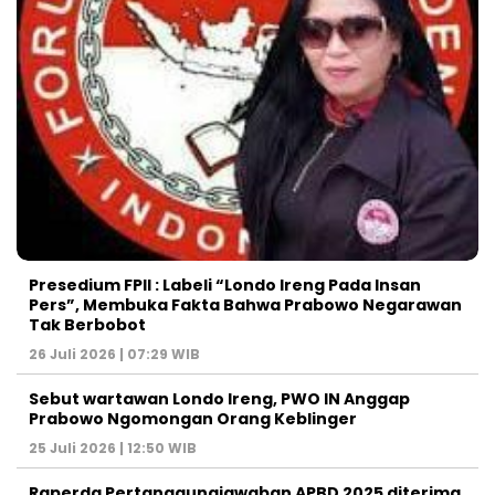
Presedium FPII : Labeli “Londo Ireng Pada Insan
Pers”, Membuka Fakta Bahwa Prabowo Negarawan
Tak Berbobot
26 Juli 2026 | 07:29 WIB
Sebut wartawan Londo Ireng, PWO IN Anggap
Prabowo Ngomongan Orang Keblinger
25 Juli 2026 | 12:50 WIB
Raperda Pertanggungjawaban APBD 2025 diterima,