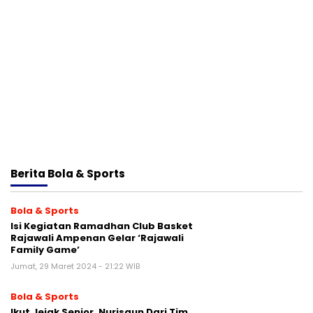
Berita
Bola & Sports
Bola & Sports
Isi Kegiatan Ramadhan Club Basket
Rajawali Ampenan Gelar ‘Rajawali
Family Game’
Jumat, 29 Maret 2024 - 21:22 WIB
Bola & Sports
Ikut Jejak Senior, Nurisqun Dari Tim