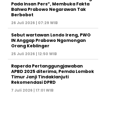
Pada Insan Pers”, Membuka Fakta
Bahwa Prabowo Negarawan Tak
Berbobot
26 Juli 2026 | 07:29 WIB
Sebut wartawan Londo Ireng, PWO
IN Anggap Prabowo Ngomongan
Orang Keblinger
25 Juli 2026 | 12:50 WIB
Raperda Pertanggungjawaban
APBD 2025 diterima, Pemda Lombok
Timur Janji Tindaklanjuti
Rekomendasi DPRD
7 Juli 2026 | 17:01 WIB