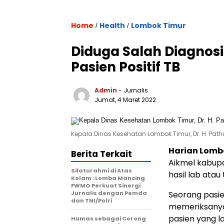
Home
Health
Lombok Timur
/
/
Diduga Salah Diagnosi
Pasien Positif TB
Admin
- Jurnalis
Jumat, 4 Maret 2022
Kepala Dinas Kesehatan Lombok Timur, Dr. H. Path
Harian Lomb
Berita Terkait
Aikmel kabupa
Silaturahmi di Atas
hasil lab atau
Kolam : Lomba Mancing
FWMO Perkuat Sinergi
Jurnalis dengan Pemda
Seorang pasie
dan TNI/Polri
memeriksanya
pasien yang l
Humas sebagai Corong