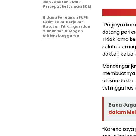
dan Jabatan untuk
Percepat Reformasi SDM
Bidang Pengairan PUPR
Lotim Bakal Kerjakan
“Paginya diam
Ratusan Titik Irigasi dan
Sumur Bor, Ditengah
datang periks
Efisiensi Anggaran
Tidak lama ke
salah seorang
dokter, keluarg
Mendengar jaw
membuatnya b
alasan dokter
sehingga hasil
Baca Juga 
dalam Mel
“Karena saya 