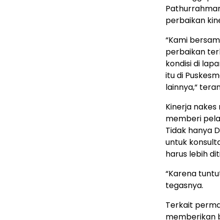
Pathurrahma
perbaikan kin
“Kami bersam
perbaikan te
kondisi di la
itu di Puskes
lainnya,“ tera
Kinerja nakes
memberi pela
Tidak hanya D
untuk konsult
harus lebih di
“Karena tuntu
tegasnya.
Terkait perma
memberikan b