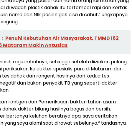
ma saya yang positif dan nama orang lain itu lah yang
al di wadah plastik dahak itu tertempel rapi dan kertas
nulis nama dan NIK pasien gak bisa di cabut,“ ungkapnya
bingung.
:
Penuhi Kebutuhan Air Masyarakat, TMMD 162
6 Mataram Makin Antusias
asih ragu imbuhnya, sehingga setelah diizinkan pulang
ami periksakan ke dokter spesialis paru di Mataram dan
tes dahak dan rongent hasilnya dari kedua tes
egatif dan bukan penyakit TB yang seperti dokter
kan.
kan rontgen dan Pemeriksaan bakteri tahan asam
s dahak dokter bilang hasilnya bagus dan bersih,
er bertanya keluhan beratnya apa. saya ceritakan
n yang saya alami saat dirawat sebelunya,“ tandasnya.