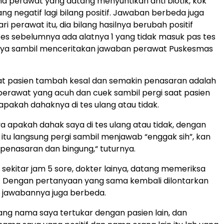
ma perawat yang datang menyuntikan anti biotik, kok
ang negatif lagi bilang positif. Jawaban berbeda juga
ri perawat itu, dia bilang hasilnya berubah positif
es sebelumnya ada alatnya 1 yang tidak masuk pas tes
snya sambil menceritakan jawaban perawat Puskesmas
 pasien tambah kesal dan semakin penasaran adalah
perawat yang acuh dan cuek sambil pergi saat pasien
akah dahaknya di tes ulang atau tidak.
a apakah dahak saya di tes ulang atau tidak, dengan
itu langsung pergi sambil menjawab “enggak sih”, kan
penasaran dan bingung,“ tuturnya.
 sekitar jam 5 sore, dokter lainya, datang memeriksa
n. Dengan pertanyaan yang sama kembali dilontarkan
 jawabannya juga berbeda.
ilang nama saya tertukar dengan pasien lain, dan