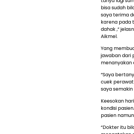
tanya lagi sa
bisa sudah bil
saya terima da
karena pada t
dahak ,“ jela
Aikmel.
Yang membuat
jawaban dari 
menanyakan ap
“Saya bertany
cuek perawat 
saya semakin 
Keesokan hari
kondisi pasie
pasien namun
“Dokter itu b