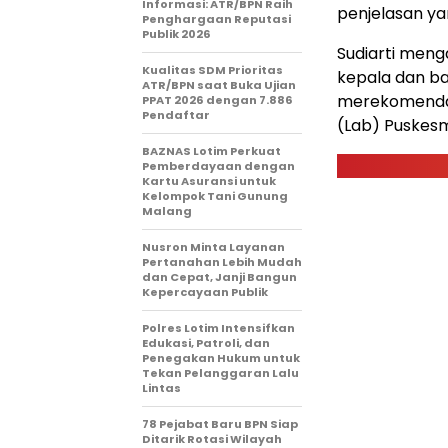
Informasi: ATR/BPN Raih
penjelasan ya
Penghargaan Reputasi
Publik 2026
Sudiarti meng
Kualitas SDM Prioritas
kepala dan bat
ATR/BPN saat Buka Ujian
merekomendas
PPAT 2026 dengan 7.886
Pendaftar
(Lab) Puskesm
BAZNAS Lotim Perkuat
Pemberdayaan dengan
Kartu Asuransi untuk
Kelompok Tani Gunung
Malang
Nusron Minta Layanan
Pertanahan Lebih Mudah
dan Cepat, Janji Bangun
Kepercayaan Publik
Polres Lotim Intensifkan
Edukasi, Patroli, dan
Penegakan Hukum untuk
Tekan Pelanggaran Lalu
Lintas
78 Pejabat Baru BPN Siap
Ditarik Rotasi Wilayah