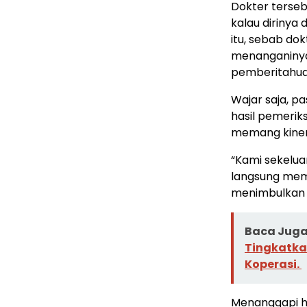
Dokter terseb
kalau dirinya 
itu, sebab do
menanganinya 
pemberitahuan
Wajar saja, p
hasil pemerik
memang kiner
“Kami sekelua
langsung mem
menimbulkan e
Baca Juga 
Tingkatka
Koperasi.
Menanggapi ha