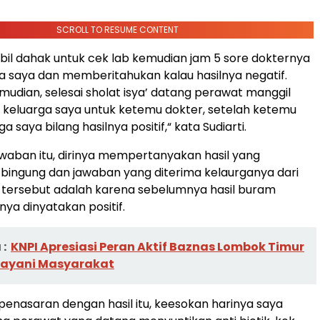
SCROLL TO RESUME CONTENT
bil dahak untuk cek lab kemudian jam 5 sore dokternya
a saya dan memberitahukan kalau hasilnya negatif.
mudian, selesai sholat isya’ datang perawat manggil
 keluarga saya untuk ketemu dokter, setelah ketemu
a saya bilang hasilnya positif,“ kata Sudiarti.
aban itu, dirinya mempertanyakan hasil yang
ingung dan jawaban yang diterima kelaurganya dari
 tersebut adalah karena sebelumnya hasil buram
nya dinyatakan positif.
:
KNPI Apresiasi Peran Aktif Baznas Lombok Timur
ayani Masyarakat
penasaran dengan hasil itu, keesokan harinya saya