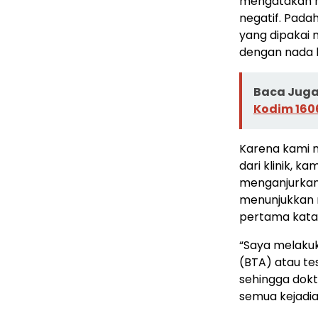
mengatakan na
negatif. Padah
yang dipakai 
dengan nada 
Baca Juga 
Kodim 160
Karena kami m
dari klinik, k
menganjurkan 
menunjukkan n
pertama kata
“Saya melaku
(BTA) atau te
sehingga dokt
semua kejadia