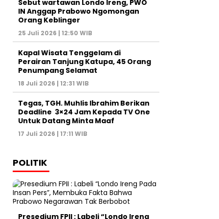
Sebut wartawan Londo Ireng, PWO
IN Anggap Prabowo Ngomongan
Orang Keblinger
25 Juli 2026 | 12:50 WIB
Kapal Wisata Tenggelam di
Perairan Tanjung Katupa, 45 Orang
Penumpang Selamat
18 Juli 2026 | 12:31 WIB
Tegas, TGH. Muhlis Ibrahim Berikan
Deadline 3×24 Jam Kepada TV One
Untuk Datang Minta Maaf
17 Juli 2026 | 17:11 WIB
POLITIK
Presedium FPII : Labeli “Londo Ireng