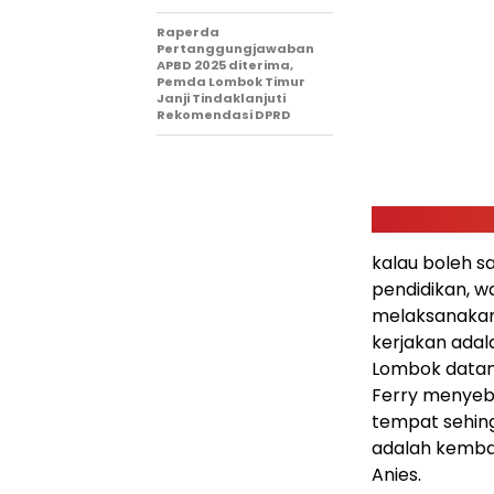
Raperda
Pertanggungjawaban
APBD 2025 diterima,
Pemda Lombok Timur
Janji Tindaklanjuti
Rekomendasi DPRD
kalau boleh s
pendidikan, wa
melaksanakan 
kerjakan adal
Lombok datang
Ferry menyeb
tempat sehin
adalah kemba
Anies.