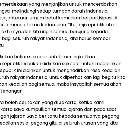
 kemerdekaan yang menjanjikan untuk mencerdaskan
gsa, melindungi setiap tumpah darah Indonesia,
sejahteraan umum betul kemudian berpartisipasi di
nia menciptakan kedamaian. “Itu janji republik kita
 akhirnya, dan kita ingin semua berujung kepada
l bagi seluruh rakyat Indonesia, kita harus kembali
tu.
didirikan bukan sekedar untuk meningkatkan
 republik ini bukan didirikan sekedar untuk modernkan
epublik ini didirikan untuk menghadirkan rasa keadilan
luruh rakyat Indonesia, untuk diperhatikan lagi begitu kita
an keadilan bagi semua, maka insyaallah semua akan
tenangan.
ya boleh ceritakan yang di Jakarta, ketika kami
akarta saya kumpulkan semua jajaran dan pada saat
ngan jajaran Saya beritahu kepada semuanya pegang
eadilan sosial pegang gitu di seluruh urusan yang kita