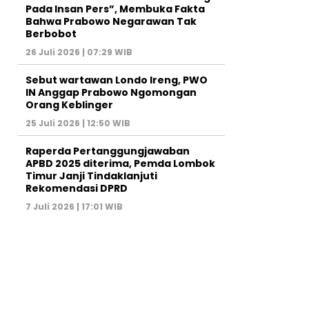
Pada Insan Pers”, Membuka Fakta
Bahwa Prabowo Negarawan Tak
Berbobot
26 Juli 2026 | 07:29 WIB
Sebut wartawan Londo Ireng, PWO
IN Anggap Prabowo Ngomongan
Orang Keblinger
25 Juli 2026 | 12:50 WIB
Raperda Pertanggungjawaban
APBD 2025 diterima, Pemda Lombok
Timur Janji Tindaklanjuti
Rekomendasi DPRD
7 Juli 2026 | 17:01 WIB