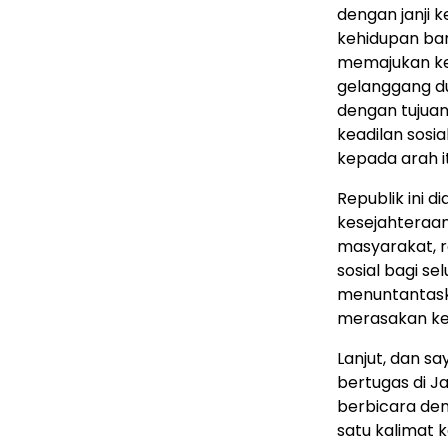
dengan janji
kehidupan ban
memajukan ke
gelanggang du
dengan tujuan
keadilan sosia
kepada arah i
Republik ini 
kesejahteraan
masyarakat, r
sosial bagi se
menuntantask
merasakan ke
Lanjut, dan sa
bertugas di J
berbicara de
satu kalimat k