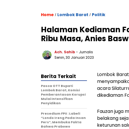
Home
Lombok Barat
Politik
/
/
Halaman Kediaman Fau
Ribu Masa, Anies Basw
Ach. Sahib
- Jurnalis
Senin, 30 Januari 2023
Lombok Barat
Berita Terkait
menyampaikan
Pasca OTT Bupati
acara Silatur
Lombok Barat, Komisi
dikediaman Fa
Pemberantasan Korupsi
Mulai Intensifkan
Penyidikan
Fauzan juga m
Presedium FPII : Labeli
belakang sej
“Londo Ireng Pada Insan
Pers”, Membuka Fakta
keturunan sal
Bahwa Prabowo