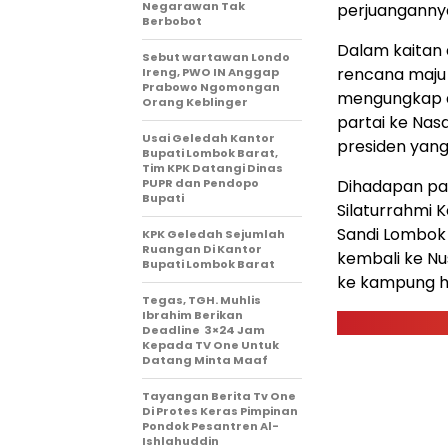
Negarawan Tak
perjuangannya
Berbobot
Dalam kaitan 
Sebut wartawan Londo
rencana maju 
Ireng, PWO IN Anggap
Prabowo Ngomongan
mengungkap ad
Orang Keblinger
partai ke Nas
Usai Geledah Kantor
presiden yang
Bupati Lombok Barat,
Tim KPK Datangi Dinas
PUPR dan Pendopo
Dihadapan pa
Bupati
Silaturrahmi 
Sandi Lombok 
KPK Geledah Sejumlah
Ruangan Di Kantor
kembali ke Nu
Bupati Lombok Barat
ke kampung h
Tegas, TGH. Muhlis
Ibrahim Berikan
Deadline 3×24 Jam
Kepada TV One Untuk
Datang Minta Maaf
Tayangan Berita Tv One
Di Protes Keras Pimpinan
Pondok Pesantren Al-
Ishlahuddin