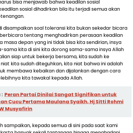
 harus bisa menjawab bahwa keadilan sosial
keadilan sosial dihadirkan bila itu terjadi semua akan
tenangan.
di disampaikan soal toleransi kita bukan sekedar bicara
ta berbicara tentang menghadirkan perasaan keadilan
masa depan yang ini tidak bisa kita sendirian, insya
-sama kita di sini kita dorong sama-sama insya Allah
alian siap untuk bekerja bersama, kita sudah ke
niat kita sudah diteguhkan, kita niat bahwa ini adalah
ntuk membawa kebaikan dan dijalankan dengan cara
lebihnya kita tawakal kepada Allah.
:
Peran Partai Dinilai Sangat Signifikan untuk
n Cucu Pertama Maulana Syaikh, Hj Sitti Rohmi
W Musyafirin
eh sampaikan, kepada semua di sini pada saat kami
akarta banyak sekali tantangan hingga menghadapi