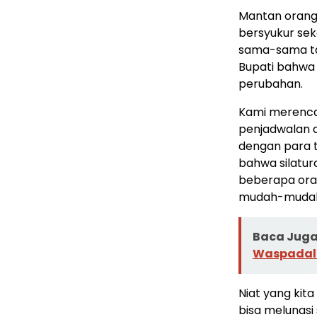
Mantan orang 
bersyukur seka
sama-sama ta
Bupati bahwa 
perubahan.
Kami merenca
penjadwalan d
dengan para t
bahwa silatu
beberapa oran
mudah-mudaha
Baca Juga 
Waspadal
Niat yang kit
bisa melunasi 