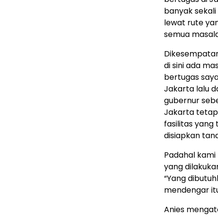
banyak sekali 
lewat rute ya
semua masalah
Dikesempatan
di sini ada mas
bertugas say
Jakarta lalu
gubernur sebe
Jakarta tetap
fasilitas yan
disiapkan ta
Padahal kami
yang dilakuka
“Yang dibutuh
mendengar it
Anies mengata