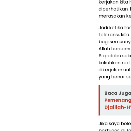
kerjakan kita
diperhatikan, 
merasakan ke
Jadi ketika ta
toleransi, ki
bagi semuanya 
Allah bersama
Bapak ibu sek
kukuhkan niat 
dikerjakan u
yang benar se
Baca Juga 
Pemenanga
Djalilah-H
Jika saya bol
bertugas di J