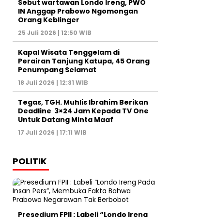
Sebut wartawan Londo Ireng, PWO
IN Anggap Prabowo Ngomongan
Orang Keblinger
25 Juli 2026 | 12:50 WIB
Kapal Wisata Tenggelam di
Perairan Tanjung Katupa, 45 Orang
Penumpang Selamat
18 Juli 2026 | 12:31 WIB
Tegas, TGH. Muhlis Ibrahim Berikan
Deadline 3×24 Jam Kepada TV One
Untuk Datang Minta Maaf
17 Juli 2026 | 17:11 WIB
POLITIK
Presedium FPII : Labeli “Londo Ireng