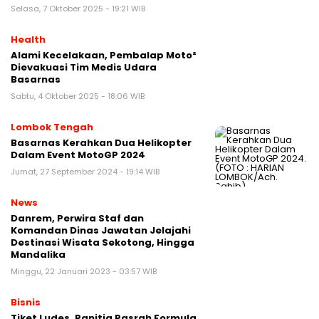
Selasa, 7 Oktober 2025 - 19:21 WIB
Health
Alami Kecelakaan, Pembalap Moto²
Dievakuasi Tim Medis Udara
Basarnas
Sabtu, 4 Oktober 2025 - 18:06 WIB
Lombok Tengah
Basarnas Kerahkan Dua Helikopter
Dalam Event MotoGP 2024
Jumat, 27 September 2024 - 19:14 WIB
News
Danrem, Perwira Staf dan
Komandan Dinas Jawatan Jelajahi
Destinasi Wisata Sekotong, Hingga
Mandalika
Minggu, 22 Januari 2023 - 03:57 WIB
Bisnis
Tiket Ludes, Panitia Pasrah Formula