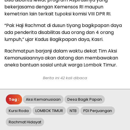
bekerjasama dengan Kemensos RI maupun
kemetrian lain terkait tupoksi komisi VIII DPR RI.
“Pak Haji Rachmat di dusun tiyang bagikpapan daya
ada penderita disabilitas dua orang dan 4 orang
lumpuh,” ujar Kadus Bagikpapan daya, Kasri.
Rachmatpun barjanji dalam waktu dekat Tim Aksi
Kemanusiaannya akan datang dan membawakan
aneka bantuan sosial untuk warga Lombok Timur.
Berita ini 42 kali dibaca
Tag :
Aksi Kemanusiaan
Desa Bagik Papan
Kursi Roda
LOMBOK TIMUR
NTB
PDI Perjuangan
Rachmat Hidayat