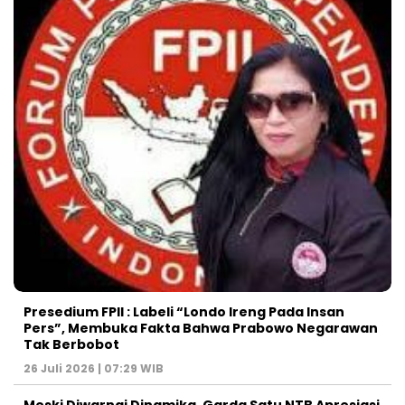
Presedium FPII : Labeli “Londo Ireng Pada Insan
Pers”, Membuka Fakta Bahwa Prabowo Negarawan
Tak Berbobot
26 Juli 2026 | 07:29 WIB
Meski Diwarnai Dinamika, Garda Satu NTB Apresiasi