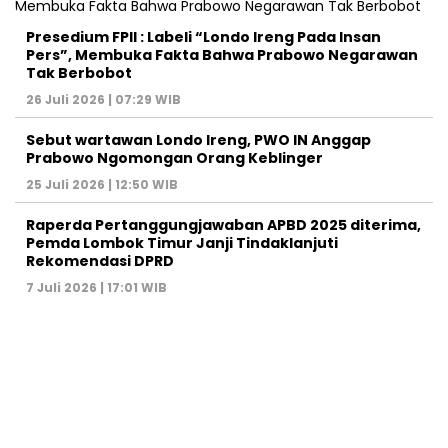
Presedium FPII : Labeli “Londo Ireng Pada Insan
Pers”, Membuka Fakta Bahwa Prabowo Negarawan
Tak Berbobot
26 Juli 2026 | 07:29 WIB
Sebut wartawan Londo Ireng, PWO IN Anggap
Prabowo Ngomongan Orang Keblinger
25 Juli 2026 | 12:50 WIB
Raperda Pertanggungjawaban APBD 2025 diterima,
Pemda Lombok Timur Janji Tindaklanjuti
Rekomendasi DPRD
7 Juli 2026 | 17:01 WIB