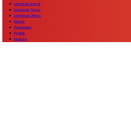
Lombok Barat
Lombok Timur
Lombok Utara
News
Peristiwa
Politik
Hukrim