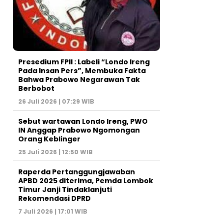
Presedium FPII : Labeli “Londo Ireng
Pada Insan Pers”, Membuka Fakta
Bahwa Prabowo Negarawan Tak
Berbobot
26 Juli 2026 | 07:29 WIB
Sebut wartawan Londo Ireng, PWO
IN Anggap Prabowo Ngomongan
Orang Keblinger
25 Juli 2026 | 12:50 WIB
Raperda Pertanggungjawaban
APBD 2025 diterima, Pemda Lombok
Timur Janji Tindaklanjuti
Rekomendasi DPRD
7 Juli 2026 | 17:01 WIB