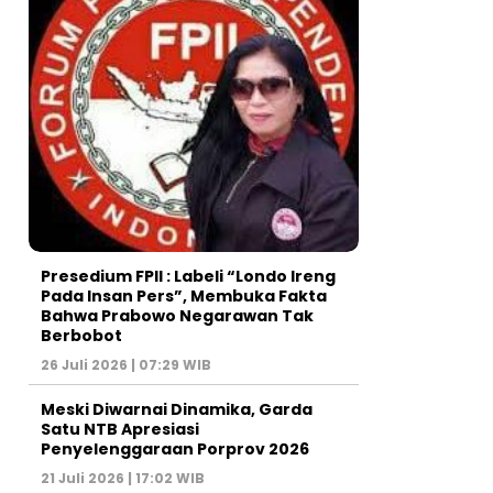
Presedium FPII : Labeli “Londo Ireng
Pada Insan Pers”, Membuka Fakta
Bahwa Prabowo Negarawan Tak
Berbobot
26 Juli 2026 | 07:29 WIB
Meski Diwarnai Dinamika, Garda
Satu NTB Apresiasi
Penyelenggaraan Porprov 2026 ‎
21 Juli 2026 | 17:02 WIB