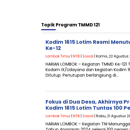
Topik
Program TMMD 121
Kodim 1615 Lotim Resmi Menu
Ke-12
Lombok Timur
|
NTB
|
Sosial
| Kamis, 22 Agustus 
HARIAN LOMBOK – Kegiatan TMMD Ke-121 T
Kodam IX/Udayana dan kegiatan Kodim 1
Ditutup. Penutupan berlangsung di…
Fokus di Dua Desa, Akhirnya 
Kodim 1615 Lotim Tuntas 100 P
Lombok Timur
|
NTB
|
Sosial
| Rabu, 21 Agustus 2
HARIAN LOMBOK – Kegiatan TNI Manungg
Tahun Anggaran 2024 selesai 100 persen 