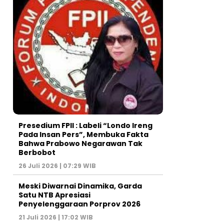
Presedium FPII : Labeli “Londo Ireng
Pada Insan Pers”, Membuka Fakta
Bahwa Prabowo Negarawan Tak
Berbobot
26 Juli 2026 | 07:29 WIB
Meski Diwarnai Dinamika, Garda
Satu NTB Apresiasi
Penyelenggaraan Porprov 2026 ‎
21 Juli 2026 | 17:02 WIB