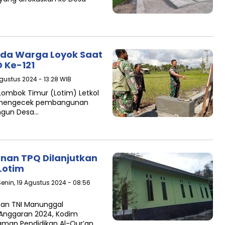
ada Warga Loyok Saat
 Ke-121
Agustus 2024 - 13:28 WIB
ombok Timur (Lotim) Letkol
ng mengecek pembangunan
ngun Desa…
an TPQ Dilanjutkan
Lotim
Senin, 19 Agustus 2024 - 08:56
tan TNI Manunggal
Anggaran 2024, Kodim
man Pendidikan Al-Qur’an