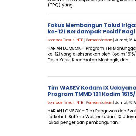
(TPQ) yang…
Fokus Membangun Talud Iriga
ke-121 Berdampak Positif Bag
Lombok Timur
|
NTB
|
Pemerintahan
| Jumat, 16 
HARIAN LOMBOK – Program TNI Manungg
ke-121 yang dilaksanakan oleh Kodim 1615/L
Desa Kesik, Kecamatan Masbagik, dan…
Tim WASEV Kodam IX Udayana
Program TMMD 121 Kodim 1615/
Lombok Timur
|
NTB
|
Pemerintahan
| Jumat, 16 
HARIAN LOMBOK – Tim Pengawas dan Eval
Letkol inf. Sutikno Waster kodam IX Udayan
lokasi pengerjaan pembangunan…