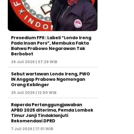
Presedium FPII : Labeli “Londo Ireng
Pada Insan Pers”, Membuka Fakta
Bahwa Prabowo Negarawan Tak
Berbobot
26 Juli 2026 | 07:29 WIB
Sebut wartawan Londo Ireng, PWO
IN Anggap Prabowo Ngomongan
Orang Keblinger
25 Juli 2026 | 12:50 WIB
Raperda Pertanggungjawaban
APBD 2025 diterima, Pemda Lombok
Timur Janji Tindaklanjuti
Rekomendasi DPRD
7 Juli 2026 | 17:01 WIB