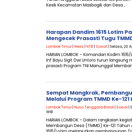
Kesik Kecamatan Masbagik dan Desa…
Harapan Dandim 1615 Lotim P
Mengecek Prasasti Tugu TMMD
Lombok Timur
|
News
|
NTB
|
Sosial
| Selasa, 20 
HARIAN LOMBOK – Komandan Kodim 1615/L
Inf Bayu Sigit Dwi Untoro turun langsu
prasasti Program TNI Manunggal Memba
Sempat Mangkrak, Pembangun
Melalui Program TMMD Ke-121 
Lombok Timur
|
Nusa Tenggara Barat
|
Sosial
| 
WIB
HARIAN LOMBOK – Dalam rangkaian kegia
Membangun Desa (TMMD) Ke-121 Tahun 
1615/Lotim melanjutkan pembangunan Ta