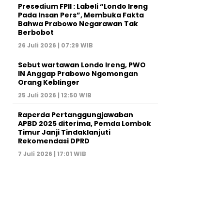
Presedium FPII : Labeli “Londo Ireng
Pada Insan Pers”, Membuka Fakta
Bahwa Prabowo Negarawan Tak
Berbobot
26 Juli 2026 | 07:29 WIB
Sebut wartawan Londo Ireng, PWO
IN Anggap Prabowo Ngomongan
Orang Keblinger
25 Juli 2026 | 12:50 WIB
Raperda Pertanggungjawaban
APBD 2025 diterima, Pemda Lombok
Timur Janji Tindaklanjuti
Rekomendasi DPRD
7 Juli 2026 | 17:01 WIB