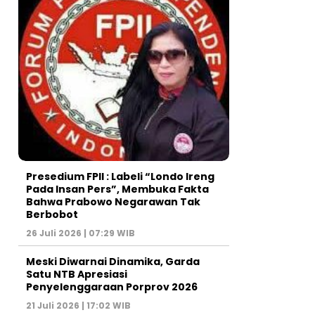
Presedium FPII : Labeli “Londo Ireng
Pada Insan Pers”, Membuka Fakta
Bahwa Prabowo Negarawan Tak
Berbobot
26 Juli 2026 | 07:29 WIB
Meski Diwarnai Dinamika, Garda
Satu NTB Apresiasi
Penyelenggaraan Porprov 2026 ‎
21 Juli 2026 | 17:02 WIB