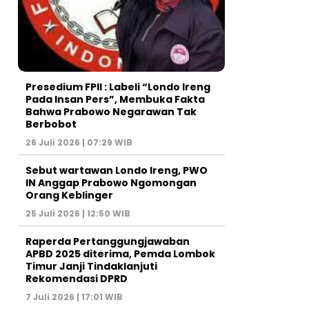
Presedium FPII : Labeli “Londo Ireng
Pada Insan Pers”, Membuka Fakta
Bahwa Prabowo Negarawan Tak
Berbobot
26 Juli 2026 | 07:29 WIB
Sebut wartawan Londo Ireng, PWO
IN Anggap Prabowo Ngomongan
Orang Keblinger
25 Juli 2026 | 12:50 WIB
Raperda Pertanggungjawaban
APBD 2025 diterima, Pemda Lombok
Timur Janji Tindaklanjuti
Rekomendasi DPRD
7 Juli 2026 | 17:01 WIB