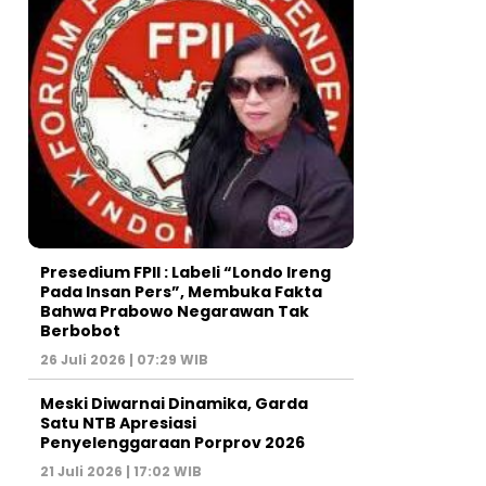
Presedium FPII : Labeli “Londo Ireng
Pada Insan Pers”, Membuka Fakta
Bahwa Prabowo Negarawan Tak
Berbobot
26 Juli 2026 | 07:29 WIB
Meski Diwarnai Dinamika, Garda
Satu NTB Apresiasi
Penyelenggaraan Porprov 2026 ‎
21 Juli 2026 | 17:02 WIB