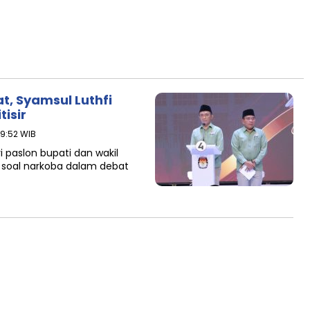
t, Syamsul Luthfi
isir
19:52 WIB
paslon bupati dan wakil
n soal narkoba dalam debat