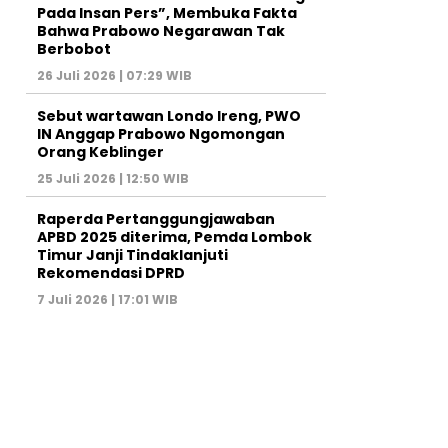
Pada Insan Pers”, Membuka Fakta
Bahwa Prabowo Negarawan Tak
Berbobot
26 Juli 2026 | 07:29 WIB
Sebut wartawan Londo Ireng, PWO
IN Anggap Prabowo Ngomongan
Orang Keblinger
25 Juli 2026 | 12:50 WIB
Raperda Pertanggungjawaban
APBD 2025 diterima, Pemda Lombok
Timur Janji Tindaklanjuti
Rekomendasi DPRD
7 Juli 2026 | 17:01 WIB