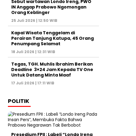
Sebut wartawan Londo Ireng, PWO
IN Anggap Prabowo Ngomongan
Orang Keblinger
25 Juli 2026 | 12:50 WIB
Kapal Wisata Tenggelam di
Perairan Tanjung Katupa, 45 Orang
Penumpang Selamat
18 Juli 2026 | 12:31 WIB
Tegas, TGH. Muhlis Ibrahim Berikan
Deadline 3×24 Jam Kepada TV One
Untuk Datang Minta Maaf
17 Juli 2026 | 17:11 WIB
POLITIK
Presedium FPII : Labeli “Londo Ireng