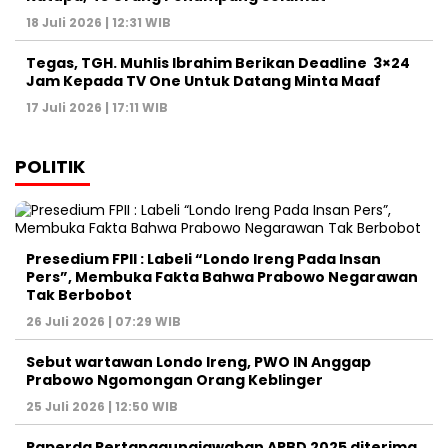
18 Juli 2026 | 12:31 WIB
Tegas, TGH. Muhlis Ibrahim Berikan Deadline 3×24
Jam Kepada TV One Untuk Datang Minta Maaf
17 Juli 2026 | 17:11 WIB
POLITIK
Presedium FPII : Labeli “Londo Ireng Pada Insan
Pers”, Membuka Fakta Bahwa Prabowo Negarawan
Tak Berbobot
26 Juli 2026 | 07:29 WIB
Sebut wartawan Londo Ireng, PWO IN Anggap
Prabowo Ngomongan Orang Keblinger
25 Juli 2026 | 12:50 WIB
Raperda Pertanggungjawaban APBD 2025 diterima,