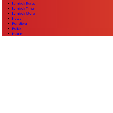
Lombok Barat
Lombok Timur
Lombok Utara
News
Peristiwa
Politik
Hukrim