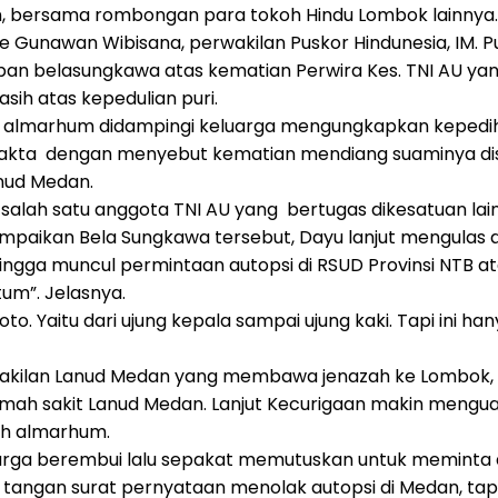
n, bersama rombongan para tokoh Hindu Lombok lainnya. 
e Gunawan Wibisana, perwakilan Puskor Hindunesia, IM. P
n belasungkawa atas kematian Perwira Kes. TNI AU yang
sih atas kepedulian puri.
ri almarhum didampingi keluarga mengungkapkan keped
akta dengan menyebut kematian mendiang suaminya diseb
anud Medan.
alah satu anggota TNI AU yang bertugas dikesatuan lain
paikan Bela Sungkawa tersebut, Dayu lanjut mengulas aw
ngga muncul permintaan autopsi di RSUD Provinsi NTB at
tum”. Jelasnya.
to. Yaitu dari ujung kepala sampai ujung kaki. Tapi ini 
perwakilan Lanud Medan yang membawa jenazah ke Lombok
mah sakit Lanud Medan. Lanjut Kecurigaan makin menguat
ah almarhum.
luarga berembui lalu sepakat memutuskan untuk meminta a
angan surat pernyataan menolak autopsi di Medan, tapi