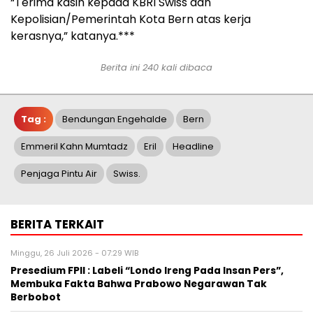
“Terima kasih kepada KBRI Swiss dan
Kepolisian/Pemerintah Kota Bern atas kerja
kerasnya,” katanya.***
Berita ini 240 kali dibaca
Tag :
Bendungan Engehalde
Bern
Emmeril Kahn Mumtadz
Eril
Headline
Penjaga Pintu Air
Swiss.
BERITA TERKAIT
Minggu, 26 Juli 2026 - 07:29 WIB
Presedium FPII : Labeli “Londo Ireng Pada Insan Pers”,
Membuka Fakta Bahwa Prabowo Negarawan Tak
Berbobot