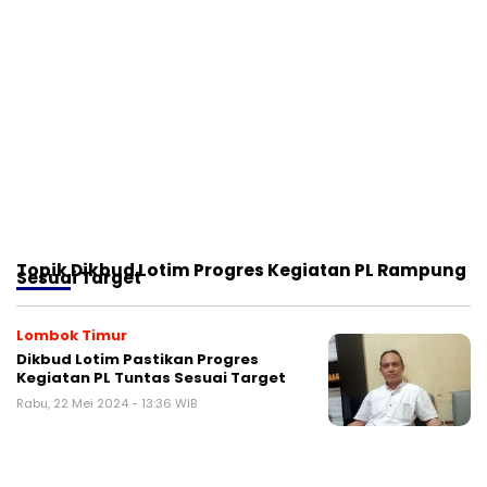
Topik
Dikbud Lotim Progres Kegiatan PL Rampung
Sesuai Target
Lombok Timur
Dikbud Lotim Pastikan Progres
Kegiatan PL Tuntas Sesuai Target
Rabu, 22 Mei 2024 - 13:36 WIB