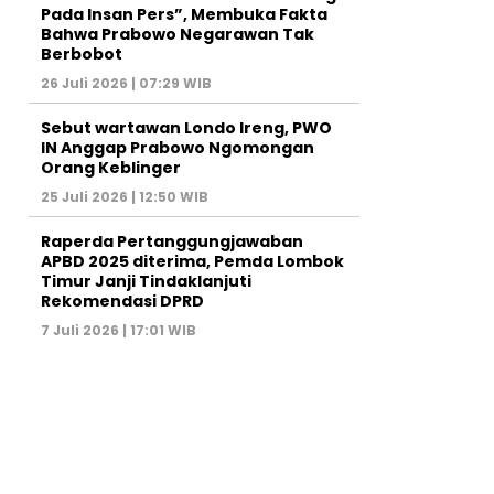
Pada Insan Pers”, Membuka Fakta
Bahwa Prabowo Negarawan Tak
Berbobot
26 Juli 2026 | 07:29 WIB
Sebut wartawan Londo Ireng, PWO
IN Anggap Prabowo Ngomongan
Orang Keblinger
25 Juli 2026 | 12:50 WIB
Raperda Pertanggungjawaban
APBD 2025 diterima, Pemda Lombok
Timur Janji Tindaklanjuti
Rekomendasi DPRD
7 Juli 2026 | 17:01 WIB