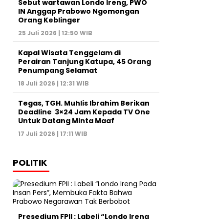
Sebut wartawan Londo Ireng, PWO
IN Anggap Prabowo Ngomongan
Orang Keblinger
25 Juli 2026 | 12:50 WIB
Kapal Wisata Tenggelam di
Perairan Tanjung Katupa, 45 Orang
Penumpang Selamat
18 Juli 2026 | 12:31 WIB
Tegas, TGH. Muhlis Ibrahim Berikan
Deadline 3×24 Jam Kepada TV One
Untuk Datang Minta Maaf
17 Juli 2026 | 17:11 WIB
POLITIK
Presedium FPII : Labeli “Londo Ireng