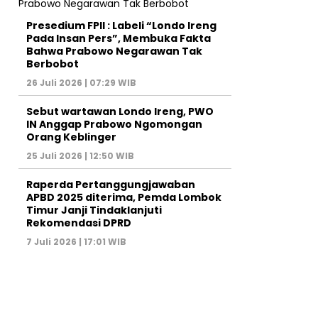
Presedium FPII : Labeli “Londo Ireng
Pada Insan Pers”, Membuka Fakta
Bahwa Prabowo Negarawan Tak
Berbobot
26 Juli 2026 | 07:29 WIB
Sebut wartawan Londo Ireng, PWO
IN Anggap Prabowo Ngomongan
Orang Keblinger
25 Juli 2026 | 12:50 WIB
Raperda Pertanggungjawaban
APBD 2025 diterima, Pemda Lombok
Timur Janji Tindaklanjuti
Rekomendasi DPRD
7 Juli 2026 | 17:01 WIB