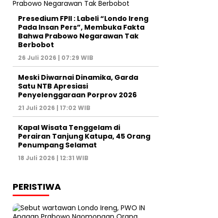
Presedium FPII : Labeli “Londo Ireng
Pada Insan Pers”, Membuka Fakta
Bahwa Prabowo Negarawan Tak
Berbobot
26 Juli 2026 | 07:29 WIB
Meski Diwarnai Dinamika, Garda
Satu NTB Apresiasi
Penyelenggaraan Porprov 2026 ‎
21 Juli 2026 | 17:02 WIB
Kapal Wisata Tenggelam di
Perairan Tanjung Katupa, 45 Orang
Penumpang Selamat
18 Juli 2026 | 12:31 WIB
PERISTIWA