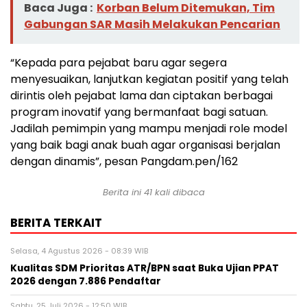
Baca Juga :
Korban Belum Ditemukan, Tim
Gabungan SAR Masih Melakukan Pencarian
“Kepada para pejabat baru agar segera
menyesuaikan, lanjutkan kegiatan positif yang telah
dirintis oleh pejabat lama dan ciptakan berbagai
program inovatif yang bermanfaat bagi satuan.
Jadilah pemimpin yang mampu menjadi role model
yang baik bagi anak buah agar organisasi berjalan
dengan dinamis”, pesan Pangdam.pen/162
Berita ini 41 kali dibaca
BERITA TERKAIT
Selasa, 4 Agustus 2026 - 08:39 WIB
Kualitas SDM Prioritas ATR/BPN saat Buka Ujian PPAT
2026 dengan 7.886 Pendaftar
Sabtu, 25 Juli 2026 - 12:50 WIB