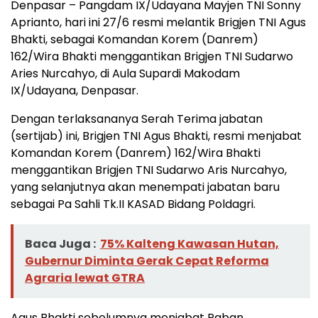
Denpasar – Pangdam IX/Udayana Mayjen TNI Sonny
Aprianto, hari ini 27/6 resmi melantik Brigjen TNI Agus
Bhakti, sebagai Komandan Korem (Danrem)
162/Wira Bhakti menggantikan Brigjen TNI Sudarwo
Aries Nurcahyo, di Aula Supardi Makodam
IX/Udayana, Denpasar.
Dengan terlaksananya Serah Terima jabatan
(sertijab) ini, Brigjen TNI Agus Bhakti, resmi menjabat
Komandan Korem (Danrem) 162/Wira Bhakti
menggantikan Brigjen TNI Sudarwo Aris Nurcahyo,
yang selanjutnya akan menempati jabatan baru
sebagai Pa Sahli Tk.II KASAD Bidang Poldagri.
Baca Juga :
75% Kalteng Kawasan Hutan,
Gubernur Diminta Gerak Cepat Reforma
Agraria lewat GTRA
Agus Bhakti sebelumnya menjabat Paban