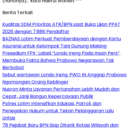
(nantinya),” kata Haerul Warisin.***
Berita Terkait
Kualitas SDM Prioritas ATR/BPN saat Buka Ujian PPAT
2026 dengan 7.886 Pendaftar
BAZNAS Lotim Perkuat Pemberdayaan dengan Kartu
Asuransi untuk Kelompok Tani Gunung Malang
Presedium FPII : Labeli “Londo Ireng Pada Insan Pers”,
Membuka Fakta Bahwa Prabowo Negarawan Tak
Berbobot
Sebut wartawan Londo Ireng, PWO IN Anggap Prabowo
Ngomongan Orang Keblinger
Nusron Minta Layanan Pertanahan Lebih Mudah dan
Cepat, Janji Bangun Kepercayaan Publik
Polres Lotim Intensifkan Edukasi, Patroli, dan
Penegakan Hukum untuk Tekan Pelanggaran Lalu
Lintas
78 Pejabat Baru BPN Siap Ditarik Rotasi Wilayah dan