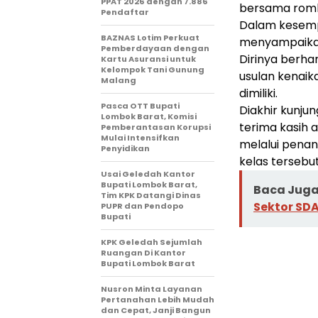
PPAT 2026 dengan 7.886
bersama romb
Pendaftar
Dalam kesemp
BAZNAS Lotim Perkuat
menyampaikan
Pemberdayaan dengan
Dirinya berha
Kartu Asuransi untuk
Kelompok Tani Gunung
usulan kenaik
Malang
dimiliki.
Pasca OTT Bupati
Diakhir kunj
Lombok Barat, Komisi
terima kasih 
Pemberantasan Korupsi
Mulai Intensifkan
melalui pena
Penyidikan
kelas tersebut
Usai Geledah Kantor
Bupati Lombok Barat,
Baca Juga 
Tim KPK Datangi Dinas
Sektor SDA
PUPR dan Pendopo
Bupati
KPK Geledah Sejumlah
Ruangan Di Kantor
Bupati Lombok Barat
Nusron Minta Layanan
Pertanahan Lebih Mudah
dan Cepat, Janji Bangun