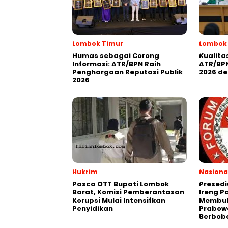
Lombok Timur
Lombok
Humas sebagai Corong
Kualita
Informasi: ATR/BPN Raih
ATR/BPN
Penghargaan Reputasi Publik
2026 de
2026
Hukrim
Nasiona
Pasca OTT Bupati Lombok
Presedi
Barat, Komisi Pemberantasan
Ireng P
Korupsi Mulai Intensifkan
Membuk
Penyidikan
Prabow
Berbob