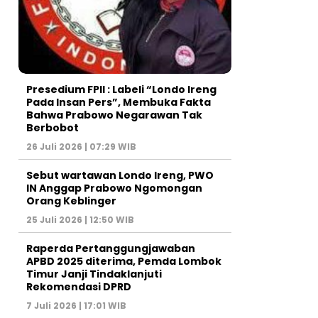
Presedium FPII : Labeli “Londo Ireng
Pada Insan Pers”, Membuka Fakta
Bahwa Prabowo Negarawan Tak
Berbobot
26 Juli 2026 | 07:29 WIB
Sebut wartawan Londo Ireng, PWO
IN Anggap Prabowo Ngomongan
Orang Keblinger
25 Juli 2026 | 12:50 WIB
Raperda Pertanggungjawaban
APBD 2025 diterima, Pemda Lombok
Timur Janji Tindaklanjuti
Rekomendasi DPRD
7 Juli 2026 | 17:01 WIB