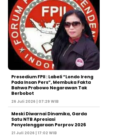
Presedium FPII : Labeli “Londo Ireng
Pada Insan Pers”, Membuka Fakta
Bahwa Prabowo Negarawan Tak
Berbobot
26 Juli 2026 | 07:29 WIB
Meski Diwarnai Dinamika, Garda
Satu NTB Apresiasi
Penyelenggaraan Porprov 2026 ‎
21 Juli 2026 | 17:02 WIB