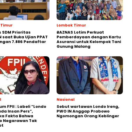
 Timur
Lombok Timur
s SDM Prioritas
BAZNAS Lotim Perkuat
 saat Buka Ujian PPAT
Pemberdayaan dengan Kartu
ngan 7.886 Pendaftar
Asuransi untuk Kelompok Tani
Gunung Malang
l
Nasional
um FPII : Labeli “Londo
Sebut wartawan Londo Ireng,
ada Insan Pers”,
PWO IN Anggap Prabowo
a Fakta Bahwa
Ngomongan Orang Keblinger
o Negarawan Tak
ot