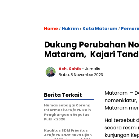
Home
Hukrim
Kota Mataram
Pemeri
/
/
/
Dukung Perubahan No
Mataram, Kajari Tan
Ach. Sahib
- Jurnalis
Rabu, 8 November 2023
Mataram – D
Berita Terkait
nomenklatur,
Humas sebagai Corong
Mataram mend
Informasi: ATR/BPN Raih
Penghargaan Reputasi
Publik 2026
Hal tersebut
secara resmi
Kualitas SDM Prioritas
kunjungan Kep
ATR/BPN saat Buka Ujian