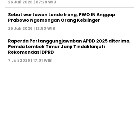
26 Juli 2026 | 07:29 WIB
Sebut wartawan Londo Ireng, PWO IN Anggap
Prabowo Ngomongan Orang Keblinger
25 Juli 2026 | 12:50 WIB
Raperda Pertanggungjawaban APBD 2025 diterima,
Pemda Lombok Timur Janji Tindaklanjuti
Rekomendasi DPRD
7 Juli 2026 | 17:01 WIB