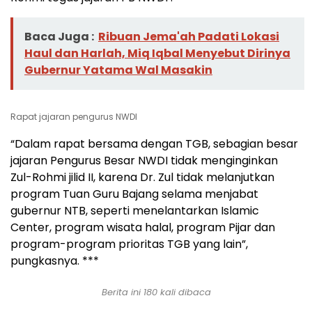
Baca Juga :
Ribuan Jema'ah Padati Lokasi
Haul dan Harlah, Miq Iqbal Menyebut Dirinya
Gubernur Yatama Wal Masakin
Rapat jajaran pengurus NWDI
“Dalam rapat bersama dengan TGB, sebagian besar
jajaran Pengurus Besar NWDI tidak menginginkan
Zul-Rohmi jilid II, karena Dr. Zul tidak melanjutkan
program Tuan Guru Bajang selama menjabat
gubernur NTB, seperti menelantarkan Islamic
Center, program wisata halal, program Pijar dan
program-program prioritas TGB yang lain”,
pungkasnya. ***
Berita ini 180 kali dibaca