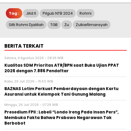
Tag :
Jilid II
Pilgub NTB 2024
Rohmi
Sitti Rohmi Djalillah
TGB
Zu
Zulkieflimansyah
BERITA TERKAIT
Selasa, 4 Agustus 2026 - 08:39 WIB
Kualitas SDM Prioritas ATR/BPN saat Buka Ujian PPAT
2026 dengan 7.886 Pendaftar
Rabu, 29 Juli 2026 - 15:50 WIB
BAZNAS Lotim Perkuat Pemberdayaan dengan Kartu
Asuransi untuk Kelompok Tani Gunung Malang
Minggu, 26 Juli 2026 - 07:29 WIB
Presedium FPII : Labeli “Londo Ireng Pada Insan Pers”,
Membuka Fakta Bahwa Prabowo Negarawan Tak
Berbobot