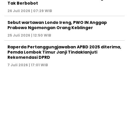
Tak Berbobot
26 Juli 2026 | 07:29 WIB
Sebut wartawan Londo Ireng, PWO IN Anggap
Prabowo Ngomongan Orang Keblinger
25 Juli 2026 | 12:50 WIB
Raperda Pertanggungjawaban APBD 2025 diterima,
Pemda Lombok Timur Janji Tindaklanjuti
Rekomendasi DPRD
7 Juli 2026 | 17:01 WIB