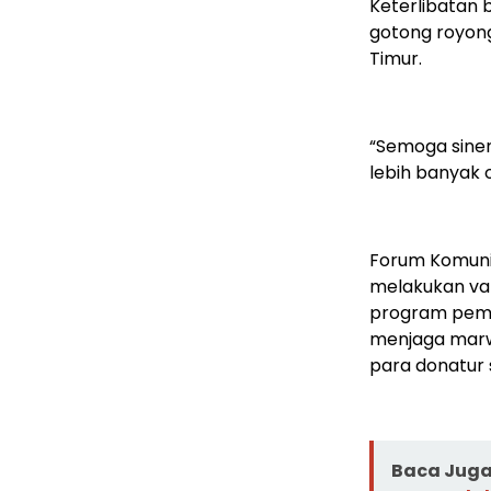
Keterlibatan
gotong royong
Timur.
“Semoga sinerg
lebih banyak o
Forum Komuni
melakukan val
program pemeri
menjaga marwa
para donatur s
Baca Juga 