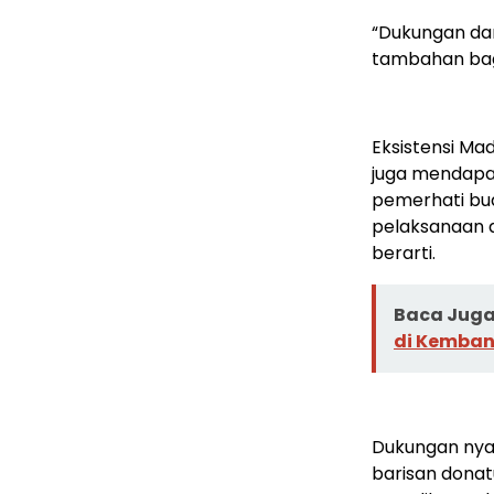
“Dukungan da
tambahan bagi
Eksistensi Ma
juga mendapat
pemerhati bud
pelaksanaan a
berarti.
Baca Juga 
di Kemban
Dukungan nyat
barisan donat