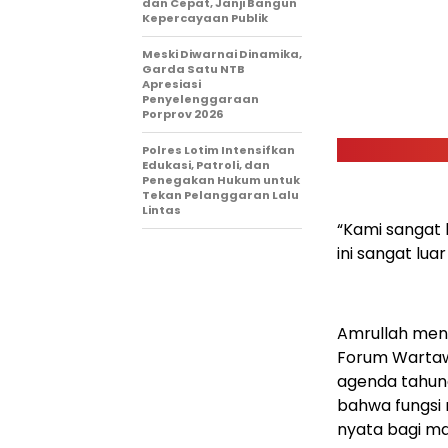
dan Cepat, Janji Bangun
Kepercayaan Publik
Meski Diwarnai Dinamika,
Garda Satu NTB
Apresiasi
Penyelenggaraan
Porprov 2026 ‎
Polres Lotim Intensifkan
Edukasi, Patroli, dan
Penegakan Hukum untuk
Tekan Pelanggaran Lalu
Lintas
“Kami sangat 
ini sangat lua
Amrullah meng
Forum Wartaw
agenda tahuna
bahwa fungsi 
nyata bagi ma