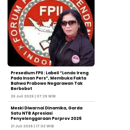
Presedium FPII : Labeli “Londo Ireng
Pada Insan Pers”, Membuka Fakta
Bahwa Prabowo Negarawan Tak
Berbobot
26 Juli 2026 | 07:29 WIB
Meski Diwarnai Dinamika, Garda
Satu NTB Apresiasi
Penyelenggaraan Porprov 2026 ‎
21 Juli 2026 | 17:02 WIB