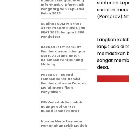
Humas sebagai Corong
santunan kepa
Informasi: ATR/BPN Raih
sosial ini me
Penghargaan Reputasi
Publik 2026
(Pemprov) NT
Kualitas SDM Prioritas
ATR/BPN saat Buka Ujian
PPAT 2026 dengan 7.886
Pendaftar
Langkah kolab
lanjut usia di 
BAZNAS Lotim Perkuat
Pemberdayaan dengan
memastikan b
Kartu Asuransi untuk
sangat membu
Kelompok Tani Gunung
Malang
desa.
Pasca OTT Bupati
Lombok Barat, Komisi
Pemberantasan Korupsi
Mulai Intensifkan
Penyidikan
KPK Geledah Sejumlah
Ruangan Di Kantor
Bupati Lombok Barat
Nusron Minta Layanan
Pertanahan Lebih Mudah