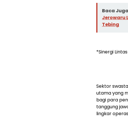
Baca Juga 
Jerowaru 
Tebing
*Sinergi Linta
Sektor swasta
utama yang m
bagi para pen
tanggung jawa
lingkar opera