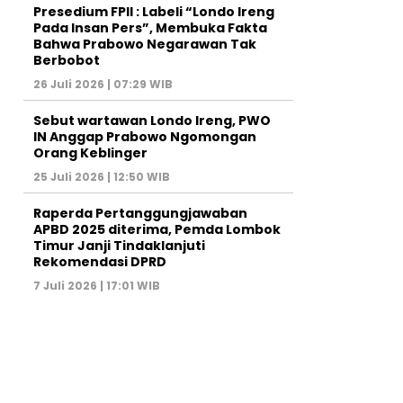
Presedium FPII : Labeli “Londo Ireng
Pada Insan Pers”, Membuka Fakta
Bahwa Prabowo Negarawan Tak
Berbobot
26 Juli 2026 | 07:29 WIB
Sebut wartawan Londo Ireng, PWO
IN Anggap Prabowo Ngomongan
Orang Keblinger
25 Juli 2026 | 12:50 WIB
Raperda Pertanggungjawaban
APBD 2025 diterima, Pemda Lombok
Timur Janji Tindaklanjuti
Rekomendasi DPRD
7 Juli 2026 | 17:01 WIB