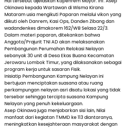
Hal tersebut dijelaskan Kapenrem Mayor. Inf. Asep
Okinawa kepada Wartawan di Wisma Kirana
Mataram usia mengikuti Paparan melalui vikon yang
diikuti oleh Danrem, Kasi Ops, Danden Zibang dan
wadandenkes dimakorem 162/WB Selasa 22/3.
Dalam materi paparan, ditekankan bahwa
Anggota/Prajurit TNI AD akan melaksanakan
Pembangunan Perumahan Relokasi Nelayan
sebanyak 30 unit di Desa Ekas Buana Kecamatan
Jerowaru Lombok Timur, yang dilaksanakan sebagai
program kerja untuk sasaran Fisik.
Inisiatip Pembangunan Kampung Nelayan ini
bertujuan menciptakan suasana atau ruang
perkampungan nelayan asri disatu lokasi yang tidak
tersebar sehingga tercipta suasana Kampung
Nelayan yang penuh kekeluargaan.
Asep Okinawa juga menjabarkan sisi lain, Nilai
manfaat dari kegiatan TMMD ke 113 diantaranya,
meningkatkan kesejahteraan masyarakat dengan