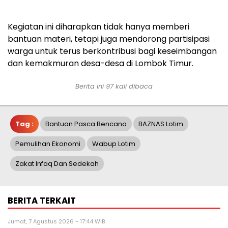
Kegiatan ini diharapkan tidak hanya memberi
bantuan materi, tetapi juga mendorong partisipasi
warga untuk terus berkontribusi bagi keseimbangan
dan kemakmuran desa-desa di Lombok Timur.
Berita ini 97 kali dibaca
Tag :
Bantuan Pasca Bencana
BAZNAS Lotim
Pemulihan Ekonomi
Wabup Lotim
Zakat Infaq Dan Sedekah
BERITA TERKAIT
Jumat, 7 Agustus 2026 - 17:44 WIB