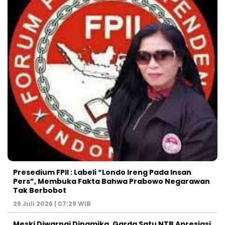
Presedium FPII : Labeli “Londo Ireng Pada Insan
Pers”, Membuka Fakta Bahwa Prabowo Negarawan
Tak Berbobot
26 Juli 2026 | 07:29 WIB
Meski Diwarnai Dinamika, Garda Satu NTB Apresiasi