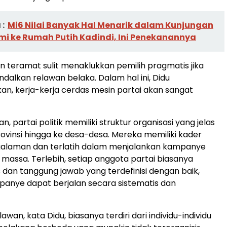
:
Mi6 Nilai Banyak Hal Menarik dalam Kunjungan
i ke Rumah Putih Kadindi, Ini Penekanannya
an teramat sulit menaklukkan pemilih pragmatis jika
alkan relawan belaka. Dalam hal ini, Didu
, kerja-kerja cerdas mesin partai akan sangat
n, partai politik memiliki struktur organisasi yang jelas
provinsi hingga ke desa-desa. Mereka memiliki kader
alaman dan terlatih dalam menjalankan kampanye
i massa. Terlebih, setiap anggota partai biasanya
s dan tanggung jawab yang terdefinisi dengan baik,
anye dapat berjalan secara sistematis dan
wan, kata Didu, biasanya terdiri dari individu-individu