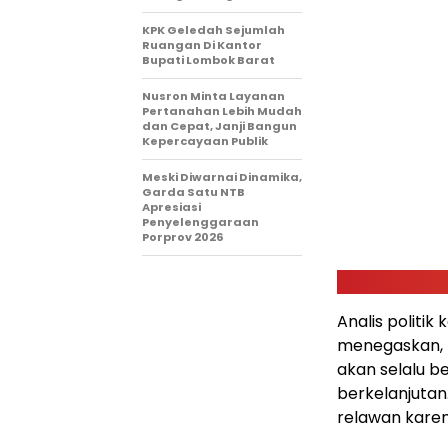
KPK Geledah Sejumlah
Ruangan Di Kantor
Bupati Lombok Barat
Nusron Minta Layanan
Pertanahan Lebih Mudah
dan Cepat, Janji Bangun
Kepercayaan Publik
Meski Diwarnai Dinamika,
Garda Satu NTB
Apresiasi
Penyelenggaraan
Porprov 2026 ‎
Analis politik
menegaskan, lo
akan selalu b
berkelanjutan.
relawan karen