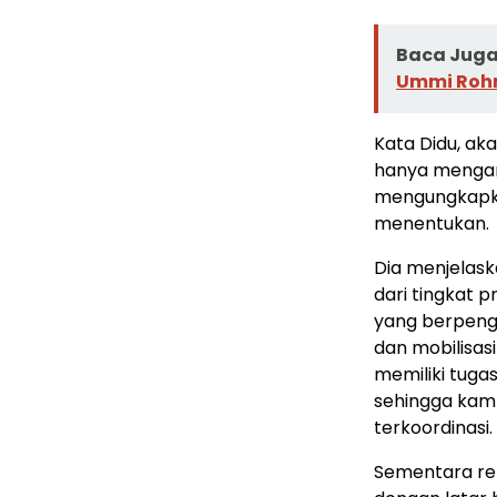
Baca Juga 
Ummi Rohm
Kata Didu, ak
hanya mengand
mengungkapkan
menentukan.
Dia menjelaska
dari tingkat 
yang berpeng
dan mobilisas
memiliki tuga
sehingga kamp
terkoordinasi.
Sementara rela