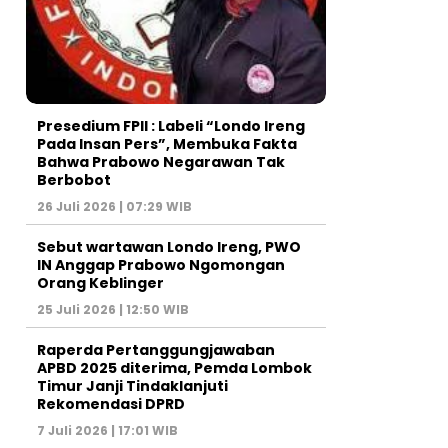
Presedium FPII : Labeli “Londo Ireng
Pada Insan Pers”, Membuka Fakta
Bahwa Prabowo Negarawan Tak
Berbobot
26 Juli 2026 | 07:29 WIB
Sebut wartawan Londo Ireng, PWO
IN Anggap Prabowo Ngomongan
Orang Keblinger
25 Juli 2026 | 12:50 WIB
Raperda Pertanggungjawaban
APBD 2025 diterima, Pemda Lombok
Timur Janji Tindaklanjuti
Rekomendasi DPRD
7 Juli 2026 | 17:01 WIB