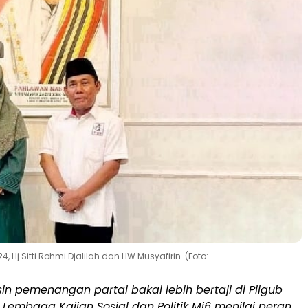
 Hj Sitti Rohmi Djalilah dan HW Musyafirin. (Foto:
in pemenangan partai bakal lebih bertaji di Pilgub
 Lembaga Kajian Sosial dan Politik Mi6 menilai peran