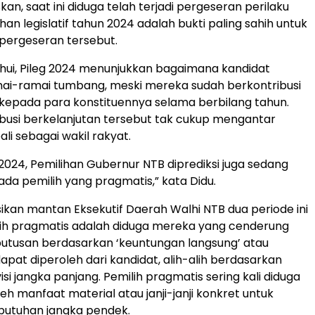
n, saat ini diduga telah terjadi pergeseran perilaku
ihan legislatif tahun 2024 adalah bukti paling sahih untuk
pergeseran tersebut.
ahui, Pileg 2024 menunjukkan bagaimana kandidat
ai-ramai tumbang, meski mereka sudah berkontribusi
kepada para konstituennya selama berbilang tahun.
busi berkelanjutan tersebut tak cukup mengantar
i sebagai wakil rakyat.
 2024, Pemilihan Gubernur NTB diprediksi juga sedang
da pemilih yang pragmatis,” kata Didu.
sikan mantan Eksekutif Daerah Walhi NTB dua periode ini
lih pragmatis adalah diduga mereka yang cenderung
tusan berdasarkan ‘keuntungan langsung’ atau
apat diperoleh dari kandidat, alih-alih berdasarkan
visi jangka panjang. Pemilih pragmatis sering kali diduga
eh manfaat material atau janji-janji konkret untuk
utuhan jangka pendek.