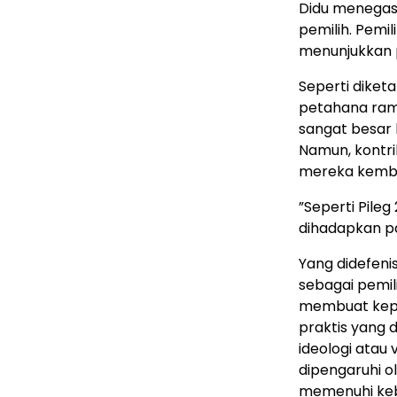
Didu menegaska
pemilih. Pemil
menunjukkan 
Seperti diket
petahana ram
sangat besar 
Namun, kontri
mereka kembal
”Seperti Pileg
dihadapkan pa
Yang didefeni
sebagai pemi
membuat kepu
praktis yang d
ideologi atau 
dipengaruhi ol
memenuhi keb