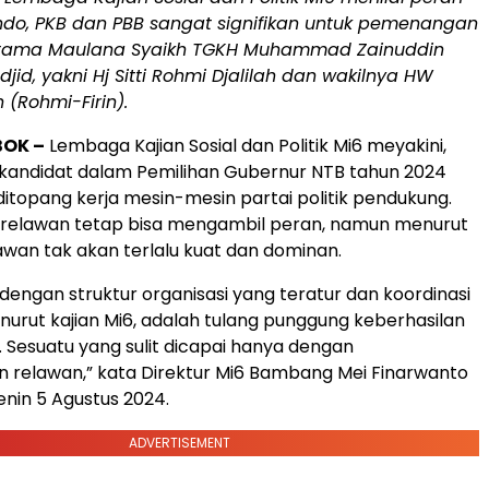
indo, PKB dan PBB sangat signifikan untuk pemenangan
tama Maulana Syaikh TGKH Muhammad Zainuddin
jid, yakni Hj Sitti Rohmi Djalilah dan wakilnya HW
n (Rohmi-Firin).
BOK –
Lembaga Kajian Sosial dan Politik Mi6 meyakini,
andidat dalam Pemilihan Gubernur NTB tahun 2024
itopang kerja mesin-mesin partai politik pendukung.
n relawan tetap bisa mengambil peran, namun menurut
awan tak akan terlalu kuat dan dominan.
 dengan struktur organisasi yang teratur dan koordinasi
enurut kajian Mi6, adalah tulang punggung keberhasilan
. Sesuatu yang sulit dicapai hanya dengan
 relawan,” kata Direktur Mi6 Bambang Mei Finarwanto
enin 5 Agustus 2024.
ADVERTISEMENT