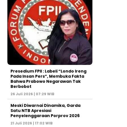
Presedium FPII : Labeli “Londo Ireng
Pada Insan Pers”, Membuka Fakta
Bahwa Prabowo Negarawan Tak
Berbobot
26 Juli 2026 | 07:29 WIB
Meski Diwarnai Dinamika, Garda
Satu NTB Apresiasi
Penyelenggaraan Porprov 2026 ‎
21 Juli 2026 | 17:02 WIB