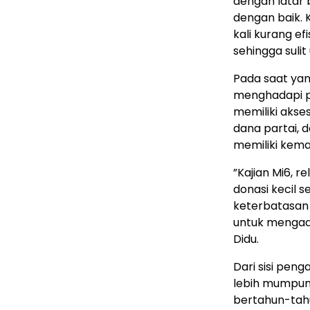
dengan latar 
dengan baik. 
kali kurang ef
sehingga suli
Pada saat yan
menghadapi pem
memiliki akses
dana partai, 
memiliki kema
”Kajian Mi6, 
donasi kecil 
keterbatasan
untuk mengad
Didu.
Dari sisi peng
lebih mumpuni
bertahun-tah