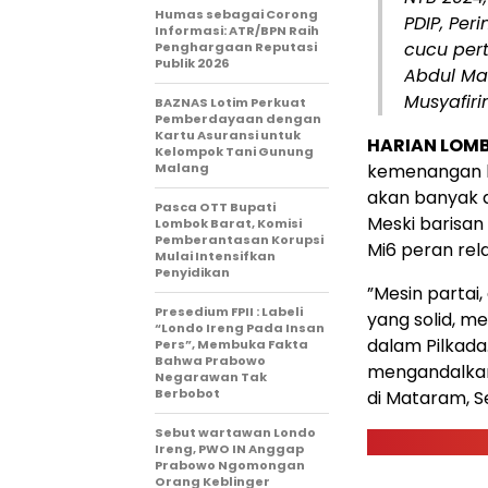
Humas sebagai Corong
PDIP, Per
Informasi: ATR/BPN Raih
cucu per
Penghargaan Reputasi
Publik 2026
Abdul Mad
Musyafiri
BAZNAS Lotim Perkuat
Pemberdayaan dengan
Kartu Asuransi untuk
HARIAN LOM
Kelompok Tani Gunung
Malang
kemenangan k
akan banyak d
Pasca OTT Bupati
Meski barisa
Lombok Barat, Komisi
Pemberantasan Korupsi
Mi6 peran rel
Mulai Intensifkan
Penyidikan
”Mesin partai,
Presedium FPII : Labeli
yang solid, m
“Londo Ireng Pada Insan
dalam Pilkada
Pers”, Membuka Fakta
Bahwa Prabowo
mengandalkan
Negarawan Tak
Berbobot
di Mataram, S
Sebut wartawan Londo
Ireng, PWO IN Anggap
Prabowo Ngomongan
Orang Keblinger