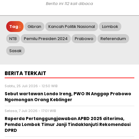
Berita ini 112 kali dibaca
Tag :
Gibran
Kancah Politik Nasional
Lombok
NTB
Pemilu Presiden 2024
Prabowo
Referendum
Sasak
BERITA TERKAIT
Sabtu, 25 Juli 2026 - 12:50 WIB
Sebut wartawan Londo Ireng, PWO IN Anggap Prabowo
Ngomongan Orang Keblinger
Selasa, 7 Juli 2026 - 17:01 WIB
Raperda Pertanggungjawaban APBD 2025 diterima,
Pemda Lombok Timur Janji Tindaklanjuti Rekomendasi
DPRD