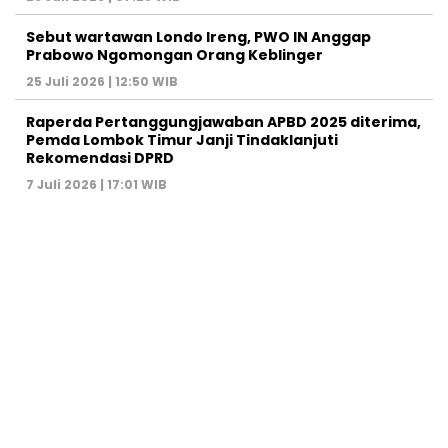
Sebut wartawan Londo Ireng, PWO IN Anggap
Prabowo Ngomongan Orang Keblinger
25 Juli 2026 | 12:50 WIB
Raperda Pertanggungjawaban APBD 2025 diterima,
Pemda Lombok Timur Janji Tindaklanjuti
Rekomendasi DPRD
7 Juli 2026 | 17:01 WIB