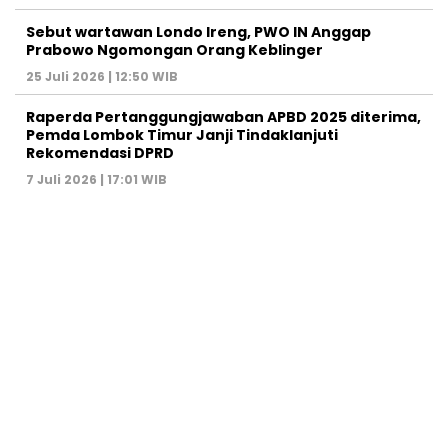
Sebut wartawan Londo Ireng, PWO IN Anggap
Prabowo Ngomongan Orang Keblinger
25 Juli 2026 | 12:50 WIB
Raperda Pertanggungjawaban APBD 2025 diterima,
Pemda Lombok Timur Janji Tindaklanjuti
Rekomendasi DPRD
7 Juli 2026 | 17:01 WIB