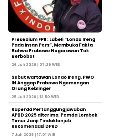
Presedium FPII : Labeli “Londo Ireng
Pada Insan Pers”, Membuka Fakta
Bahwa Prabowo Negarawan Tak
Berbobot
26 Juli 2026 | 07:29 WIB
Sebut wartawan Londo Ireng, PWO
IN Anggap Prabowo Ngomongan
Orang Keblinger
25 Juli 2026 | 12:50 WIB
Raperda Pertanggungjawaban
APBD 2025 diterima, Pemda Lombok
Timur Janji Tindaklanjuti
Rekomendasi DPRD
7 Juli 2026 | 17:01 WIB