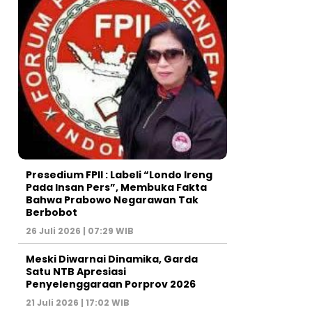
Presedium FPII : Labeli “Londo Ireng
Pada Insan Pers”, Membuka Fakta
Bahwa Prabowo Negarawan Tak
Berbobot
26 Juli 2026 | 07:29 WIB
Meski Diwarnai Dinamika, Garda
Satu NTB Apresiasi
Penyelenggaraan Porprov 2026 ‎
21 Juli 2026 | 17:02 WIB