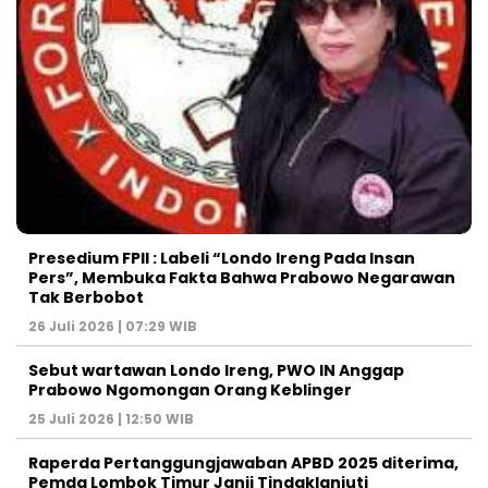
Presedium FPII : Labeli “Londo Ireng Pada Insan
Pers”, Membuka Fakta Bahwa Prabowo Negarawan
Tak Berbobot
26 Juli 2026 | 07:29 WIB
Sebut wartawan Londo Ireng, PWO IN Anggap
Prabowo Ngomongan Orang Keblinger
25 Juli 2026 | 12:50 WIB
Raperda Pertanggungjawaban APBD 2025 diterima,
Pemda Lombok Timur Janji Tindaklanjuti