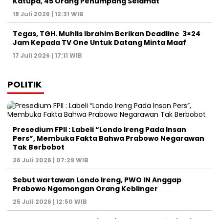
Katupa, 45 Orang Penumpang Selamat
18 Juli 2026 | 12:31 WIB
Tegas, TGH. Muhlis Ibrahim Berikan Deadline 3×24
Jam Kepada TV One Untuk Datang Minta Maaf
17 Juli 2026 | 17:11 WIB
POLITIK
Presedium FPII : Labeli “Londo Ireng Pada Insan
Pers”, Membuka Fakta Bahwa Prabowo Negarawan
Tak Berbobot
26 Juli 2026 | 07:29 WIB
Sebut wartawan Londo Ireng, PWO IN Anggap
Prabowo Ngomongan Orang Keblinger
25 Juli 2026 | 12:50 WIB