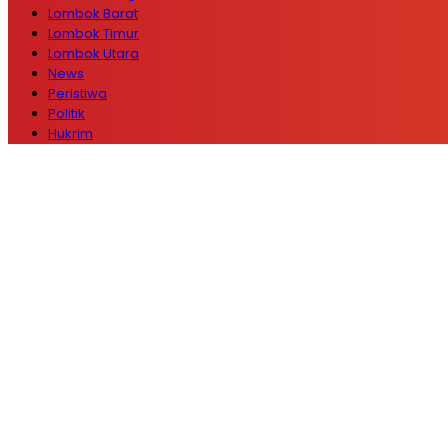
Lombok Barat
Lombok Timur
Lombok Utara
News
Peristiwa
Politik
Hukrim