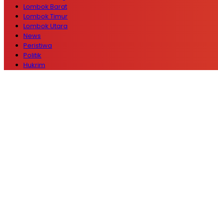
Lombok Barat
Lombok Timur
Lombok Utara
News
Peristiwa
Politik
Hukrim