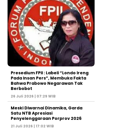
Presedium FPII : Labeli “Londo Ireng
Pada Insan Pers”, Membuka Fakta
Bahwa Prabowo Negarawan Tak
Berbobot
26 Juli 2026 | 07:29 WIB
Meski Diwarnai Dinamika, Garda
Satu NTB Apresiasi
Penyelenggaraan Porprov 2026 ‎
21 Juli 2026 | 17:02 WIB