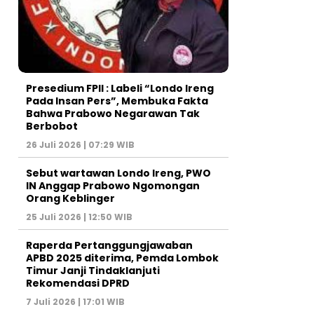
Presedium FPII : Labeli “Londo Ireng
Pada Insan Pers”, Membuka Fakta
Bahwa Prabowo Negarawan Tak
Berbobot
26 Juli 2026 | 07:29 WIB
Sebut wartawan Londo Ireng, PWO
IN Anggap Prabowo Ngomongan
Orang Keblinger
25 Juli 2026 | 12:50 WIB
Raperda Pertanggungjawaban
APBD 2025 diterima, Pemda Lombok
Timur Janji Tindaklanjuti
Rekomendasi DPRD
7 Juli 2026 | 17:01 WIB