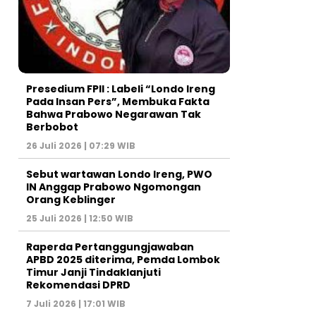
Presedium FPII : Labeli “Londo Ireng
Pada Insan Pers”, Membuka Fakta
Bahwa Prabowo Negarawan Tak
Berbobot
26 Juli 2026 | 07:29 WIB
Sebut wartawan Londo Ireng, PWO
IN Anggap Prabowo Ngomongan
Orang Keblinger
25 Juli 2026 | 12:50 WIB
Raperda Pertanggungjawaban
APBD 2025 diterima, Pemda Lombok
Timur Janji Tindaklanjuti
Rekomendasi DPRD
7 Juli 2026 | 17:01 WIB