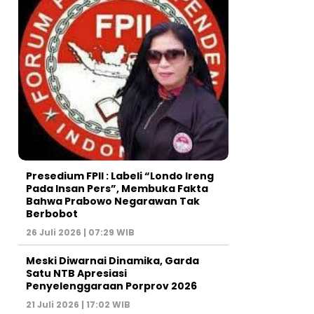
Presedium FPII : Labeli “Londo Ireng
Pada Insan Pers”, Membuka Fakta
Bahwa Prabowo Negarawan Tak
Berbobot
26 Juli 2026 | 07:29 WIB
Meski Diwarnai Dinamika, Garda
Satu NTB Apresiasi
Penyelenggaraan Porprov 2026 ‎
21 Juli 2026 | 17:02 WIB