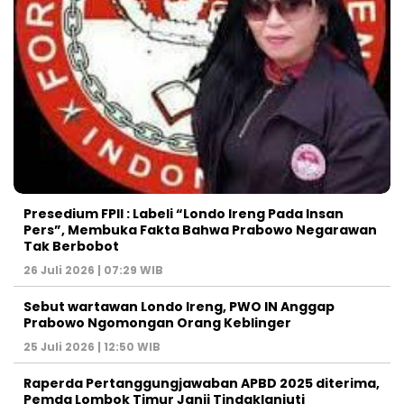
Presedium FPII : Labeli “Londo Ireng Pada Insan
Pers”, Membuka Fakta Bahwa Prabowo Negarawan
Tak Berbobot
26 Juli 2026 | 07:29 WIB
Sebut wartawan Londo Ireng, PWO IN Anggap
Prabowo Ngomongan Orang Keblinger
25 Juli 2026 | 12:50 WIB
Raperda Pertanggungjawaban APBD 2025 diterima,
Pemda Lombok Timur Janji Tindaklanjuti