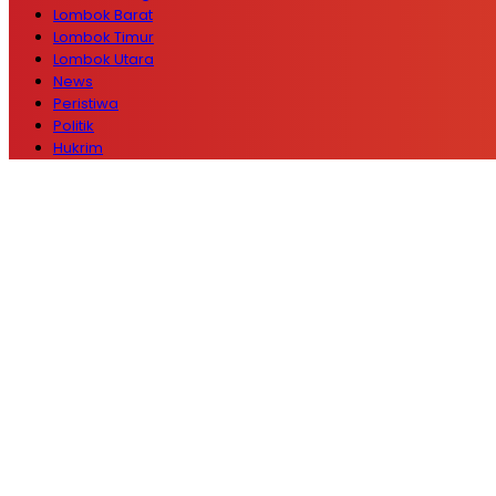
Lombok Barat
Lombok Timur
Lombok Utara
News
Peristiwa
Politik
Hukrim