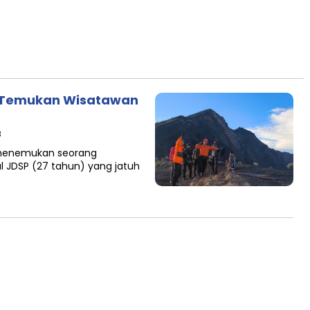
R Temukan Wisatawan
B
 menemukan seorang
al JDSP (27 tahun) yang jatuh