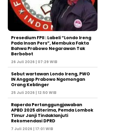
Presedium FPII : Labeli “Londo Ireng
Pada Insan Pers”, Membuka Fakta
Bahwa Prabowo Negarawan Tak
Berbobot
26 Juli 2026 | 07:29 WIB
Sebut wartawan Londo Ireng, PWO
IN Anggap Prabowo Ngomongan
Orang Keblinger
25 Juli 2026 | 12:50 WIB
Raperda Pertanggungjawaban
APBD 2025 diterima, Pemda Lombok
Timur Janji Tindaklanjuti
Rekomendasi DPRD
7 Juli 2026 | 17:01 WIB