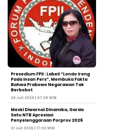
Presedium FPII : Labeli “Londo Ireng
Pada Insan Pers”, Membuka Fakta
Bahwa Prabowo Negarawan Tak
Berbobot
26 Juli 2026 | 07:29 WIB
Meski Diwarnai Dinamika, Garda
Satu NTB Apresiasi
Penyelenggaraan Porprov 2026 ‎
21 Juli 2026 | 17:02 WIB