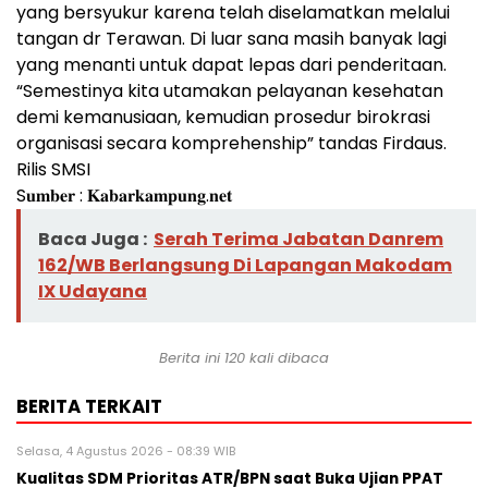
yang bersyukur karena telah diselamatkan melalui
tangan dr Terawan. Di luar sana masih banyak lagi
yang menanti untuk dapat lepas dari penderitaan.
“Semestinya kita utamakan pelayanan kesehatan
demi kemanusiaan, kemudian prosedur birokrasi
organisasi secara komprehenship” tandas Firdaus.
Rilis SMSI
S𝐮𝐦𝐛𝐞𝐫 : 𝐊𝐚𝐛𝐚𝐫𝐤𝐚𝐦𝐩𝐮𝐧𝐠.𝐧𝐞𝐭
Baca Juga :
Serah Terima Jabatan Danrem
162/WB Berlangsung Di Lapangan Makodam
IX Udayana
Berita ini 120 kali dibaca
BERITA TERKAIT
Selasa, 4 Agustus 2026 - 08:39 WIB
Kualitas SDM Prioritas ATR/BPN saat Buka Ujian PPAT