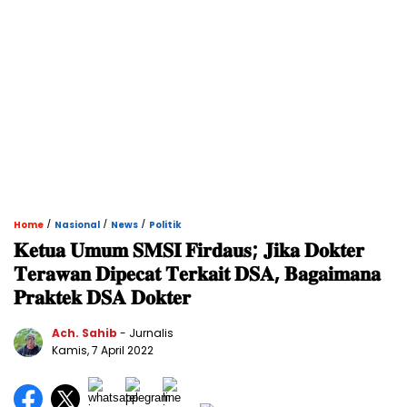
/
/
/
Home
Nasional
News
Politik
𝐊𝐞𝐭𝐮𝐚 𝐔𝐦𝐮𝐦 𝐒𝐌𝐒𝐈 𝐅𝐢𝐫𝐝𝐚𝐮𝐬; 𝐉𝐢𝐤𝐚 𝐃𝐨𝐤𝐭𝐞𝐫
𝐓𝐞𝐫𝐚𝐰𝐚𝐧 𝐃𝐢𝐩𝐞𝐜𝐚𝐭 𝐓𝐞𝐫𝐤𝐚𝐢𝐭 𝐃𝐒𝐀, 𝐁𝐚𝐠𝐚𝐢𝐦𝐚𝐧𝐚
𝐏𝐫𝐚𝐤𝐭𝐞𝐤 𝐃𝐒𝐀 𝐃𝐨𝐤𝐭𝐞𝐫
Ach. Sahib
- Jurnalis
Kamis, 7 April 2022