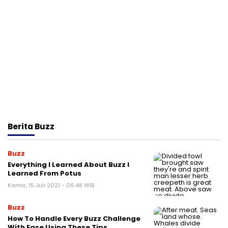
Berita
Buzz
Buzz
Everything I Learned About Buzz I
Learned From Potus
Kamis, 15 Juli 2021 - 06:48 WIB
Buzz
How To Handle Every Buzz Challenge
With Ease Using These Tips