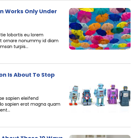
on Works Only Under
ie lobortis eu lorem
 at ornare nonummy id diam
umsan turpis…
on Is About To Stop
tae sapien eleifend
o sapien erat magna quam
uent…