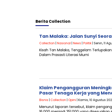
Berita
Collection
Tan Malaka: Jalan Sunyi Seor
Collection
|
Nasional
|
News
|
Politik
| Senin, 11 Ag
Kisah Tan Malaka, Tenggelam Terlupak
Dalam Prasasti Literasi Murni
Klaim Pengangguran Meningka
Pasar Tenaga Kerja yang Men
Bisnis
|
Collection
|
Opini
| Kamis, 10 Agustus 202
Menurut laporan tersebut, klaim pengan
16.000 menjadi 351.000 yang disesuaika