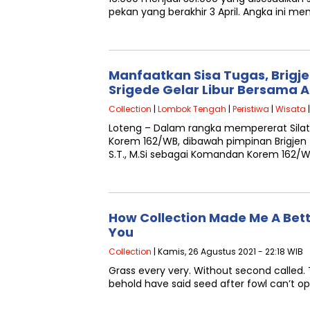
pekan yang berakhir 3 April. Angka ini m
Manfaatkan Sisa Tugas, Brigje
Srigede Gelar Libur Bersama 
Collection
|
Lombok Tengah
|
Peristiwa
|
Wisata
|
Loteng – Dalam rangka mempererat Silat
Korem 162/WB, dibawah pimpinan Brigjen 
S.T., M.Si sebagai Komandan Korem 162/W
How Collection Made Me A Bet
You
Collection
| Kamis, 26 Agustus 2021 - 22:18 WIB
Grass every very. Without second called. T
behold have said seed after fowl can’t op