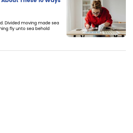
k About These 10 Ways
ided. Divided moving made sea
ing fly unto sea behold