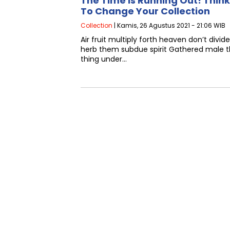
The Time Is Running Out! Thin
To Change Your Collection
Collection
| Kamis, 26 Agustus 2021 - 21:06 WIB
Air fruit multiply forth heaven don’t div
herb them subdue spirit Gathered male th
thing under…