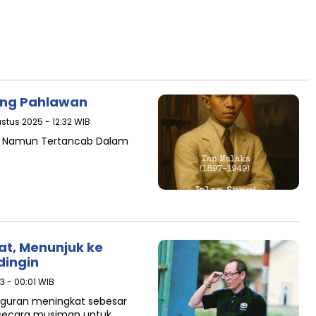
ang Pahlawan
ustus 2025 - 12:32 WIB
an Namun Tertancab Dalam
t, Menunjuk ke
dingin
3 - 00:01 WIB
gguran meningkat sebesar
n secara musiman untuk