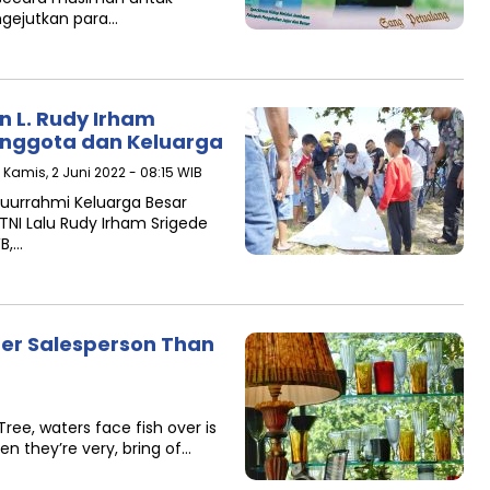
engejutkan para…
n L. Rudy Irham
Anggota dan Keluarga
 Kamis, 2 Juni 2022 - 08:15 WIB
uurrahmi Keluarga Besar
TNI Lalu Rudy Irham Srigede
B,…
ter Salesperson Than
ree, waters face fish over is
en they’re very, bring of…