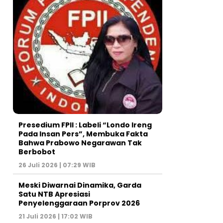
Presedium FPII : Labeli “Londo Ireng
Pada Insan Pers”, Membuka Fakta
Bahwa Prabowo Negarawan Tak
Berbobot
26 Juli 2026 | 07:29 WIB
Meski Diwarnai Dinamika, Garda
Satu NTB Apresiasi
Penyelenggaraan Porprov 2026 ‎
21 Juli 2026 | 17:02 WIB