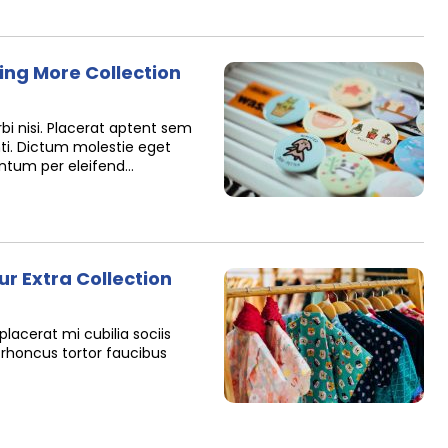
ting More Collection
i nisi. Placerat aptent sem
i. Dictum molestie eget
ntum per eleifend…
r Extra Collection
acerat mi cubilia sociis
us rhoncus tortor faucibus