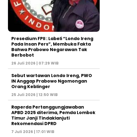
Presedium FPII : Labeli “Londo Ireng
Pada Insan Pers”, Membuka Fakta
Bahwa Prabowo Negarawan Tak
Berbobot
26 Juli 2026 | 07:29 WIB
Sebut wartawan Londo Ireng, PWO
IN Anggap Prabowo Ngomongan
Orang Keblinger
25 Juli 2026 | 12:50 WIB
Raperda Pertanggungjawaban
APBD 2025 diterima, Pemda Lombok
Timur Janji Tindaklanjuti
Rekomendasi DPRD
7 Juli 2026 | 17:01 WIB