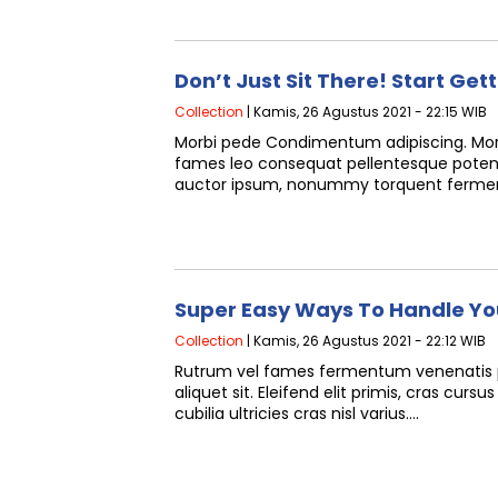
Don’t Just Sit There! Start Get
Collection
| Kamis, 26 Agustus 2021 - 22:15 WIB
Morbi pede Condimentum adipiscing. Morb
fames leo consequat pellentesque potent
auctor ipsum, nonummy torquent ferme
Super Easy Ways To Handle You
Collection
| Kamis, 26 Agustus 2021 - 22:12 WIB
Rutrum vel fames fermentum venenatis pl
aliquet sit. Eleifend elit primis, cras curs
cubilia ultricies cras nisl varius….