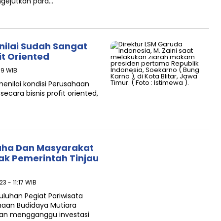
engejutkan para…
nilai Sudah Sangat
it Oriented
39 WIB
enilai kondisi Perusahaan
cara bisnis profit oriented,
saha Dan Masyarakat
ak Pemerintah Tinjau
23 - 11:17 WIB
uluhan Pegiat Pariwisata
haan Budidaya Mutiara
dan mengganggu investasi