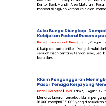
Mataram – Seorang nasabah asal Kota Ma
Kantor Bank Mandiri Area Mataram. Pasal
merasa di rugikan karena kelalaian ma
Suku Bunga Diungkap: Dampa
Kebijakan Federal Reserve p
Bisnis
|
Internasional
|
News
| Jumat, 25 Agustus
Dikutip dari satu artikel : Yang dimulai da
sebuah kisah tentang teman saya, Leo. D
baru dan…
Klaim Pengangguran Meningka
Pasar Tenaga Kerja yang Men
Bisnis
|
Collection
|
Opini
| Kamis, 10 Agustus 202
Menurut laporan tersebut, klaim pengan
16.000 menjadi 351.000 yang disesuaika