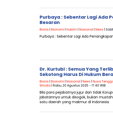
Purbaya : Sebentar Lagi Ada
Besaran
Bisnis
|
Ekonomi
|
Hukrim
|
Nasional
|
News
| Sabt
Purbaya : Sebentar Lagi Ada Penangkapa
Dr. Kurtubi : Semua Yang Ter
Sekotong Harus Di Hukum Bera
Bisnis
|
Ekonomi
|
Nasional
|
News
|
Nusa Tengga
Wisata
| Rabu, 20 Agustus 2025 - 17:40 WIB
Bila para pejabatnya jujur dan tidak Kor
jabatannya untuk disogok, bukan mustah
satu daerah yang makmur di Indonesia