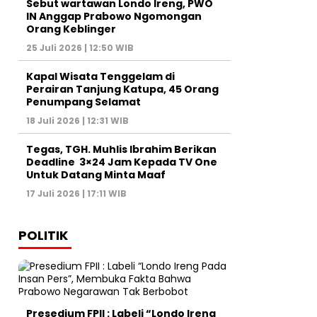
Sebut wartawan Londo Ireng, PWO
IN Anggap Prabowo Ngomongan
Orang Keblinger
25 Juli 2026 | 12:50 WIB
Kapal Wisata Tenggelam di
Perairan Tanjung Katupa, 45 Orang
Penumpang Selamat
18 Juli 2026 | 12:31 WIB
Tegas, TGH. Muhlis Ibrahim Berikan
Deadline 3×24 Jam Kepada TV One
Untuk Datang Minta Maaf
17 Juli 2026 | 17:11 WIB
POLITIK
Presedium FPII : Labeli “Londo Ireng