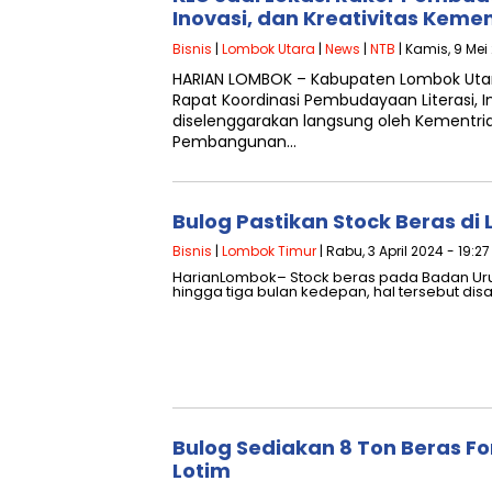
Inovasi, dan Kreativitas Kem
Bisnis
|
Lombok Utara
|
News
|
NTB
| Kamis, 9 Mei
HARIAN LOMBOK – Kabupaten Lombok Utara
Rapat Koordinasi Pembudayaan Literasi, In
diselenggarakan langsung oleh Kementria
Pembangunan…
Bulog Pastikan Stock Beras d
Bisnis
|
Lombok Timur
| Rabu, 3 April 2024 - 19:2
HarianLombok– Stock beras pada Badan Uru
hingga tiga bulan kedepan, hal tersebut d
Bulog Sediakan 8 Ton Beras Fo
Lotim