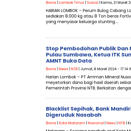
Bisnis
|
Lombok Timur
|
Sosial
| Kamis, 21 Maret 
HARIAN LOMBOK – Perum Bulog Cabang L
sediakan 8.000 kg atau 8 Ton beras Forti
yang menyasar keluarga stunting….
Stop Pembodohan Publik Dan 
Pulau Sumbawa, Ketua ITK S
AMNT Buka Data
Bisnis
|
News
|
NTB
| Jumat, 8 Maret 2024 - 17:14 
Harian Lombok – PT Amman Mineral Nus
meyetorkan dana bagi hasil daerah seban
Pemerintah Provinsi NTB. Berkaitan deng
Blacklist Sepihak, Bank Mandi
Digeruduk Nasabah
Bisnis
|
Kota Mataram
|
Nasional
|
News
|
NTB
| K