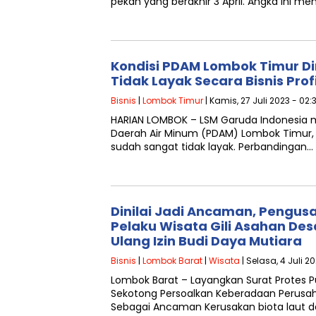
pekan yang berakhir 3 April. Angka ini m
Kondisi PDAM Lombok Timur Di
Tidak Layak Secara Bisnis Prof
Bisnis
|
Lombok Timur
| Kamis, 27 Juli 2023 - 02:
HARIAN LOMBOK – LSM Garuda Indonesia m
Daerah Air Minum (PDAM) Lombok Timur, se
sudah sangat tidak layak. Perbandingan…
Dinilai Jadi Ancaman, Pengu
Pelaku Wisata Gili Asahan Des
Ulang Izin Budi Daya Mutiara
Bisnis
|
Lombok Barat
|
Wisata
| Selasa, 4 Juli 20
Lombok Barat – Layangkan Surat Protes P
Sekotong Persoalkan Keberadaan Perusa
Sebagai Ancaman Kerusakan biota laut 