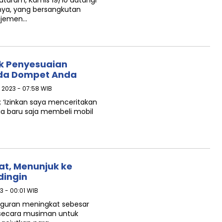
taram, Kamis 19/10 datangi
nya, yang bersangkutan
najemen…
k Penyesuaian
ada Dompet Anda
 2023 - 07:58 WIB
ri; ‘Izinkan saya menceritakan
ia baru saja membeli mobil
t, Menunjuk ke
dingin
3 - 00:01 WIB
gguran meningkat sebesar
n secara musiman untuk