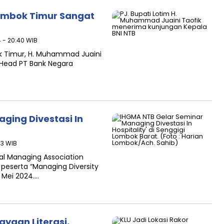
Lombok Timur Sangat
4 - 20:40 WIB
k Timur, H. Muhammad Juaini
 Head PT Bank Negara
ging Divestasi In
43 WIB
al Managing Association
eserta “Managing Diversity
5 Mei 2024….
yaan Literasi,