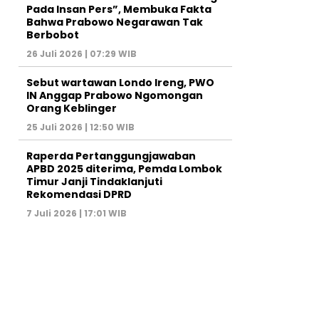
Pada Insan Pers”, Membuka Fakta
Bahwa Prabowo Negarawan Tak
Berbobot
26 Juli 2026 | 07:29 WIB
Sebut wartawan Londo Ireng, PWO
IN Anggap Prabowo Ngomongan
Orang Keblinger
25 Juli 2026 | 12:50 WIB
Raperda Pertanggungjawaban
APBD 2025 diterima, Pemda Lombok
Timur Janji Tindaklanjuti
Rekomendasi DPRD
7 Juli 2026 | 17:01 WIB