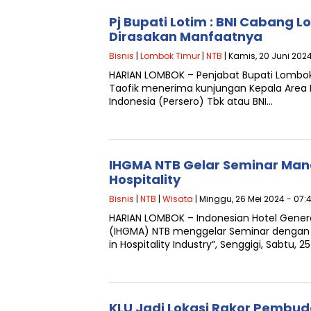
Pj Bupati Lotim : BNI Cabang 
Dirasakan Manfaatnya
Bisnis
|
Lombok Timur
|
NTB
| Kamis, 20 Juni 202
HARIAN LOMBOK – Penjabat Bupati Lombo
Taofik menerima kunjungan Kepala Area
Indonesia (Persero) Tbk atau BNI…
IHGMA NTB Gelar Seminar Mana
Hospitality
Bisnis
|
NTB
|
Wisata
| Minggu, 26 Mei 2024 - 07:
HARIAN LOMBOK – Indonesian Hotel Gener
(IHGMA) NTB menggelar Seminar dengan p
in Hospitality Industry”, Senggigi, Sabtu, 2
KLU Jadi Lokasi Rakor Pembuda