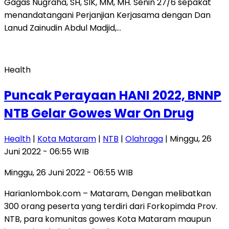
Gagas Nugraha, SH, SIK, MM, MH. Senin 27/6 sepakat
menandatangani Perjanjian Kerjasama dengan Dan
Lanud Zainudin Abdul Madjid,…
Health
Puncak Perayaan HANI 2022, BNNP
NTB Gelar Gowes War On Drug
Health
|
Kota Mataram
|
NTB
|
Olahraga
| Minggu, 26
Juni 2022 - 06:55 WIB
Minggu, 26 Juni 2022 - 06:55 WIB
Harianlombok.com – Mataram, Dengan melibatkan
300 orang peserta yang terdiri dari Forkopimda Prov.
NTB, para komunitas gowes Kota Mataram maupun