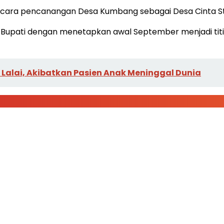
 acara pencanangan Desa Kumbang sebagai Desa Cinta St
Pj Bupati dengan menetapkan awal September menjadi t
g Lalai, Akibatkan Pasien Anak Meninggal Dunia