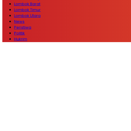
Lombok Barat
Lombok Timur
Lombok Utara
News
Peristiwa
Politik
Hukrim