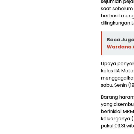
sejumlah peja
saat sebelum 
berhasil men
dilingkungan 
Baca Juga 
Wardana A
Upaya penyel
kelas IIA Mat
menggagalkan
sabu, Senin (1
Barang haram 
yang disembun
berinisial MR
keluarganya (
pukul 09.31.wit