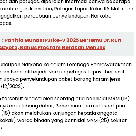
bat dan petugas, diperoleh informasi bahwa beberapa
rombongan kami tiba, Petugas Lapas Kelas IIA Mataram
ggagalkan percobaan penyelundupan Narkoba
Lapas.
:
Panitia Munas IPJI ke-V 2025 Bertemu Dr. Kun
byoto, Bahas Program Gerakan Menulis
undupan Narkoba ke dalam Lembaga Pemasyarakatan
aram kembali terjadi. Namun petugas Lapas , berhasil
 upaya penyelundupan paket barang haram jenis
9/12/2022).
tersebut dibawa oleh seorang pria berinisial MRM (18)
yikan di lubang dubur, Penemuan bermula saat pria
M (18) akan melakukan kunjungan kepada anggota
kakak) warga binaan yang berinisial MYM (25) sekitar
a.