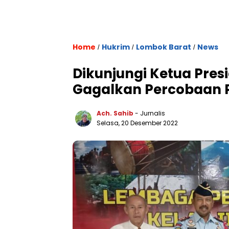
Home
Hukrim
Lombok Barat
News
/
/
/
Dikunjungi Ketua Pres
Gagalkan Percobaan 
Ach. Sahib
- Jurnalis
Selasa, 20 Desember 2022