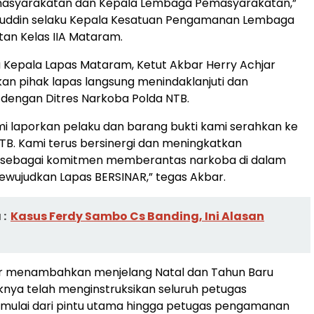
syarakatan dan Kepala Lembaga Pemasyarakatan,”
puddin selaku Kepala Kesatuan Pengamanan Lembaga
an Kelas IIA Mataram.
 Kepala Lapas Mataram, Ketut Akbar Herry Achjar
n pihak lapas langsung menindaklanjuti dan
 dengan Ditres Narkoba Polda NTB.
i laporkan pelaku dan barang bukti kami serahkan ke
NTB. Kami terus bersinergi dan meningkatkan
sebagai komitmen memberantas narkoba di dalam
ewujudkan Lapas BERSINAR,” tegas Akbar.
:
Kasus Ferdy Sambo Cs Banding, Ini Alasan
r menambahkan menjelang Natal dan Tahun Baru
knya telah menginstruksikan seluruh petugas
ulai dari pintu utama hingga petugas pengamanan