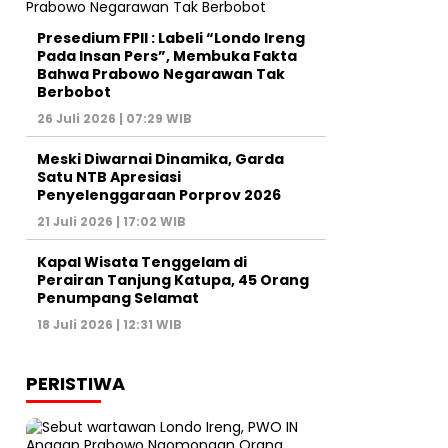
Presedium FPII : Labeli “Londo Ireng
Pada Insan Pers”, Membuka Fakta
Bahwa Prabowo Negarawan Tak
Berbobot
26 Juli 2026 | 07:29 WIB
Meski Diwarnai Dinamika, Garda
Satu NTB Apresiasi
Penyelenggaraan Porprov 2026 ‎
21 Juli 2026 | 17:02 WIB
Kapal Wisata Tenggelam di
Perairan Tanjung Katupa, 45 Orang
Penumpang Selamat
18 Juli 2026 | 12:31 WIB
PERISTIWA