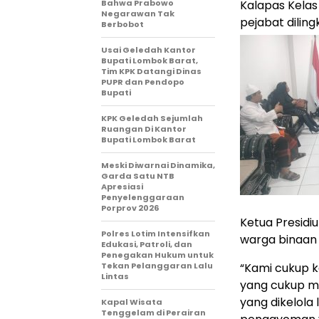
Bahwa Prabowo
Kalapas Kelas
Negarawan Tak
pejabat diling
Berbobot
Usai Geledah Kantor
Bupati Lombok Barat,
Tim KPK Datangi Dinas
PUPR dan Pendopo
Bupati
KPK Geledah Sejumlah
Ruangan Di Kantor
Bupati Lombok Barat
Meski Diwarnai Dinamika,
Garda Satu NTB
Apresiasi
Penyelenggaraan
Porprov 2026 ‎
Ketua Presidiu
Polres Lotim Intensifkan
warga binaan 
Edukasi, Patroli, dan
Penegakan Hukum untuk
Tekan Pelanggaran Lalu
“Kami cukup k
Lintas
yang cukup me
yang dikelola
Kapal Wisata
Tenggelam di Perairan