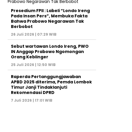
Presedium FPII : Labeli “Londo Ireng
Pada Insan Pers”, Membuka Fakta
Bahwa Prabowo Negarawan Tak
Berbobot
26 Juli 2026 | 07:29 WIB
Sebut wartawan Londo Ireng, PWO
IN Anggap Prabowo Ngomongan
Orang Keblinger
25 Juli 2026 | 12:50 WIB
Raperda Pertanggungjawaban
APBD 2025 diterima, Pemda Lombok
Timur Janji Tindaklanjuti
Rekomendasi DPRD
7 Juli 2026 | 17:01 WIB