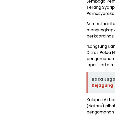
Lembaga Pema
Terang Syari
Pemasyarakat
Sementara itu
mengungkapka
berkoordinasi
“Langsung kam
Ditres Polda 
pengamanan 
lapas serta m
Baca Juga 
Kejagung
Kalapas Akba
(Nataru) piha
pengamanan m