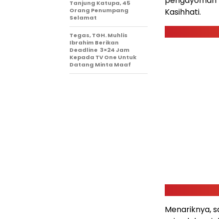
pengayoman ya
Tanjung Katupa, 45
Orang Penumpang
Kasihhati.
Selamat
Tegas, TGH. Muhlis
Ibrahim Berikan
Deadline 3×24 Jam
Kepada TV One Untuk
Datang Minta Maaf
Menariknya, s