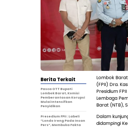
Lombok Barat 
Berita Terkait
(FPII) Dra. K
Pasca OTT Bupati
Presidium FPI
Lombok Barat, Komisi
Lembaga Pema
Pemberantasan Korupsi
Mulai Intensifkan
Barat (NTB), S
Penyidikan
Dalam kunjunga
Presedium FPII : Labeli
“Londo Ireng Pada Insan
didampingi Ket
Pers”, Membuka Fakta